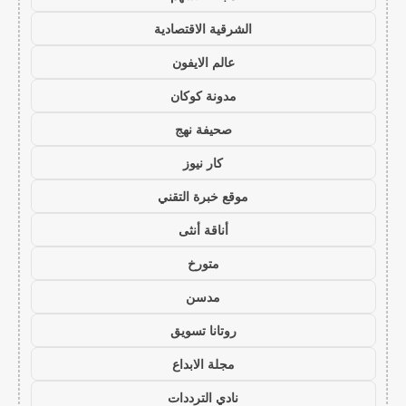
الشرقية الاقتصادية
عالم الايفون
مدونة كوكان
صحيفة نهج
كار نيوز
موقع خبرة التقني
أناقة أنثى
متورخ
مدسن
روتانا تسويق
مجلة الابداع
نادي الترددات