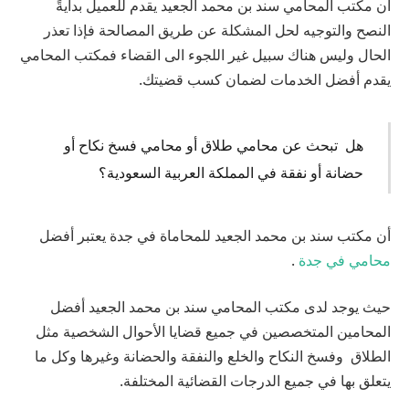
أن
مكتب
المحامي
سند
بن
محمد
الجعيد
يقدم
للعميل
بدايةً
النصح
والتوجيه
لحل
المشكلة
عن
طريق
المصالحة
فإذا
تعذر
الحال
وليس
هناك
سبيل
غير
اللجوء
الى
القضاء
فمكتب
المحامي
يقدم
أفضل
الخدمات
لضمان
كسب
قضيتك
.
هل
تبحث
عن
محامي
طلاق
أو
محامي
فسخ
نكاح
أو
حضانة
أو
نفقة
في
المملكة
العربية
السعودية؟
أن
مكتب
سند
بن
محمد
الجعيد
للمحاماة
في
جدة
يعتبر
أفضل
محامي في جدة
.
حيث يوجد
لدى
مكتب
المحامي
سند
بن
محمد
الجعيد
أفضل
المحامين
المتخصصين
في
جميع
قضايا
الأحوال
الشخصية
مثل
الطلاق
وفسخ
النكاح
والخلع
والنفقة
والحضانة
وغيرها
وكل
ما
يتعلق
بها
في
جميع
الدرجات
القضائية
المختلفة
.