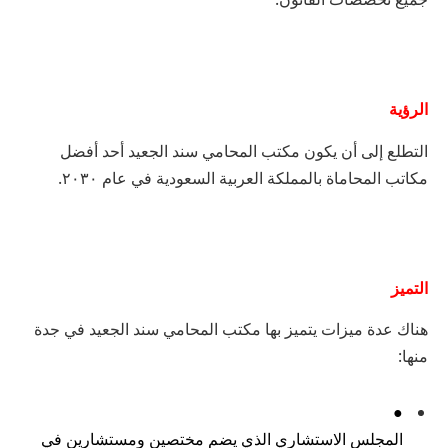
الرؤية
التطلع
إلى
أن
يكون
مكتب
المحامي
سند
الجعيد
أحد
أفضل
مكاتب
المحاماة
بالمملكة
العربية
السعودية
في
عام ٢٠٣٠.
التميز
هناك
عدة
ميزات
يتميز
بها
مكتب
المحامي
سند
الجعيد
في
جدة
منها
:
●
المجلس
الاستشاري
الذي
يضم
مختصين
ومستشارين
في