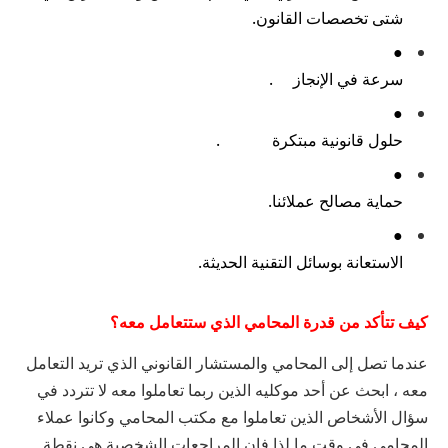
شتى
تخصصات
القانون
.
●
سرعة
في
الإنجاز
.
●
حلول
قانونية
مبتكرة
.
●
حماية
مصالح
عملائنا
.
●
الاستعانة
بوسائل
التقنية
الحديثة
.
كيف
تتأكد
من
قدرة
المحامي
الذي
ستتعامل
معه؟
عندما
تصل
إلى
المحامي
والمستشار
القانوني
الذي
تريد
التعامل
معه ، ابحث
عن
أحد
موكليه
الذين
ربما
تعاملوا
معه
لا
تتردد
في
سؤال
الأشخاص
الذين
تعاملوا
مع
مكتب
المحامي
وكانوا
عملاء
المحامي
في
وقت
ما
لذا
فإن
المراجعات
الشخصية
هي
نقطة