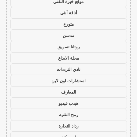
موقع خبرة التقني
أناقة أنثى
متورخ
مدسن
روتانا تسويق
مجلة الابداع
نادي الترددات
استشارات اون لاين
المعارف
هيدب فيديو
رمح التقنية
رذاذ التجارة