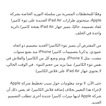
وفقًا للمخططات المسربة من سلسلة التوريد الخاصة بشركة
Apple، ستحتوي طرازات iPad Air الجديدة على نتوء كاميرا
مُعاد تصميمه. حاليًا، يتميز جهاز iPad Air بفتحة كاميرا دائرية
واحدة في الخلف.
من المفترض أن يتميز نتوء الكاميرا الجديد بتصميم ذو اتجاه
عمودي، يذكرنا بتصميمات كاميرا iPhone منذ بضع سنوات
مضت، مثل iPhone X. ويتم وضع كل من الكاميرا والفلاش في
نفس نتوء الكاميرا، مما يزيد من حجم النتوء . في الوقت الحالي،
لا يحتوي جهاز iPad Air على فلاش الكاميرا.
حتى الآن، لا توجد معلومات حول سبب تخطيط شركة Apple
لإجراء هذا التغيير بخلاف إضافة فلاش الكاميرا. قد يعني ذلك أن
شركة Apple لديها ميزات كاميرا جديدة أخرى تتطلب التصميم
الجديد.