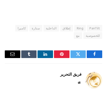
PanTilt
Ring
إطلاق
الداخلية
ستارة
كاميرا
للخصوصية
مع
فيسبوك
تويتر
بينتيريست
لينكدإن
Tumblr
البريد
الإلكترو
فريق التحرير
موقع
الويب