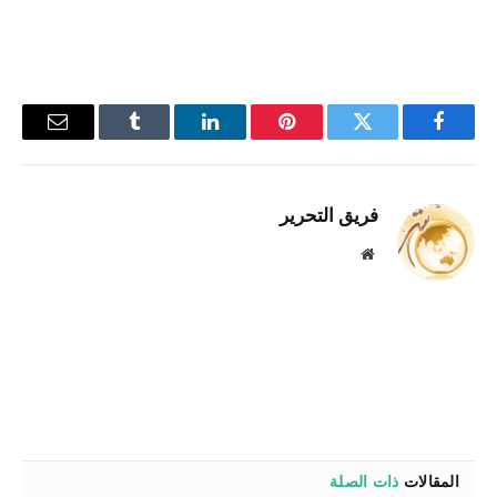
فيسبوك
تويتر
بينتيريست
لينكدإن
Tumblr
البريد
الإلكترو
فريق التحرير
موقع
الويب
المقالات
ذات الصلة