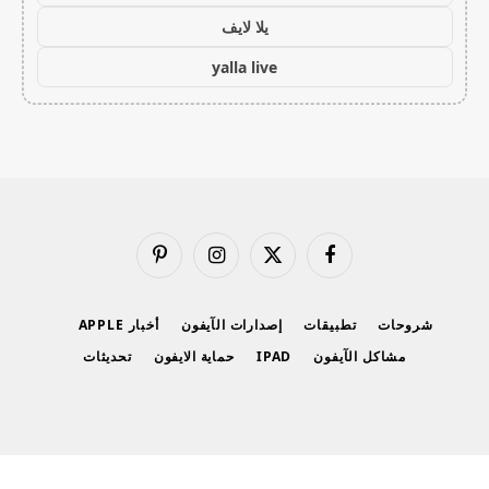
يلا لايف
yalla live
فيسبوك
X
الانستغرام
بينتيريست
(Twitter)
شروحات
تطبيقات
إصدارات الآيفون
أخبار APPLE
مشاكل الآيفون
IPAD
حماية الايفون
تحديثات