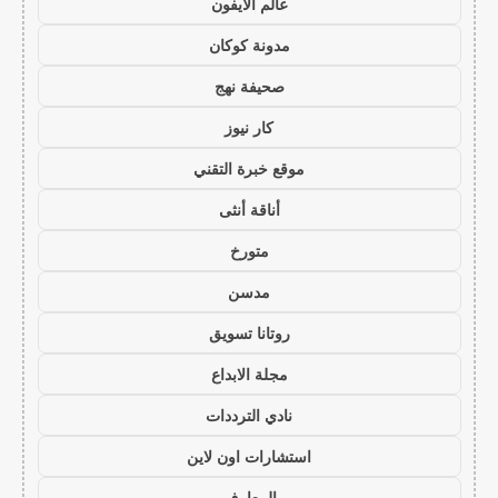
عالم الايفون
مدونة كوكان
صحيفة نهج
كار نيوز
موقع خبرة التقني
أناقة أنثى
متورخ
مدسن
روتانا تسويق
مجلة الابداع
نادي الترددات
استشارات اون لاين
المعارف