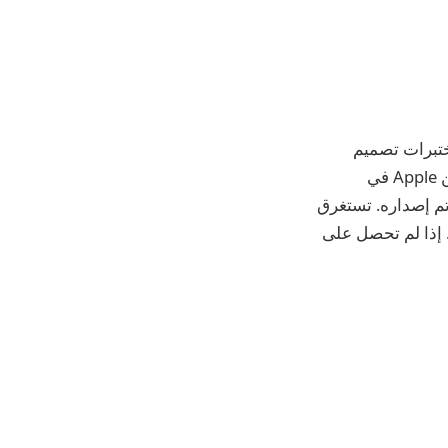
ختبرات تصميم
إمكانية الوصول لفهم كيفية تنقل الأشخاص الذين يستخدمون ميزات إمكانية الوصول من Apple في
تم إصداره. تستغرق
ر. إذا لم تحصل على