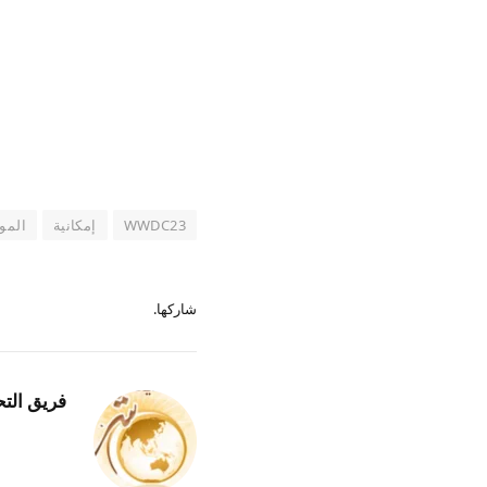
WWDC23
إمكانية
المو
شاركها.
فريق التح