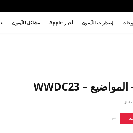
حات
إصدارات الآيفون
أخبار Apple
مشاكل الآيفون
حم
اضيع – WWDC23
ق
ست