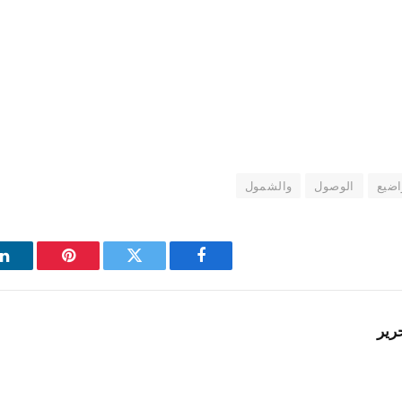
اضيع
الوصول
والشمول
فيسبوك
تويتر
بينتيريست
ل
رير