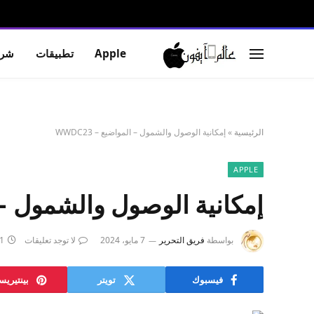
Apple
تطبيقات
شرو
الرئيسية
»
إمكانية الوصول والشمول – المواضيع – WWDC23
APPLE
إمكانية الوصول والشمول – المو
بواسطة
فريق التحرير
7 مايو، 2024
لا توجد تعليقات
1 دقائ
فيسبوك
تويتر
بينتيري