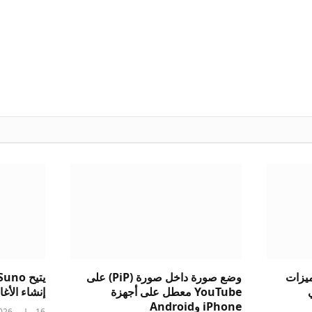
ست ميزات
وضع صورة داخل صورة (PiP) على
الي
YouTube معطل على أجهزة
إنشاء الأغاني
iPhone وAndroid
16 يوليو، 2026