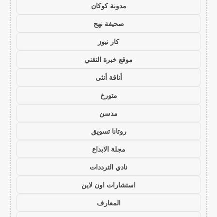
مدونة كوكان
صحيفة نهج
كار نيوز
موقع خبرة التقني
أناقة أنثى
متورخ
مدسن
روتانا تسويق
مجلة الابداع
نادي الترددات
استشارات اون لاين
المعارف