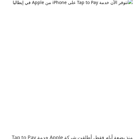
منذ بضعة أيام فقط، أطلقت شركة Apple خدمة Tap to Pay