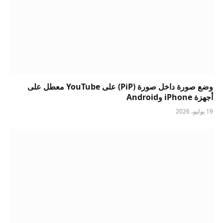
وضع صورة داخل صورة (PiP) على YouTube معطل على
أجهزة iPhone وAndroid
19 يوليو، 2026