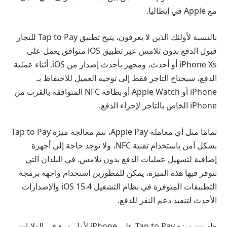
مع Apple في إيطاليا.
بالنسبة لأولئك الذين لا يعرفون، يتيح تطبيق Tap to Pay للتجار
قبول الدفع بدون تلامس عبر تطبيق iOS متوافق يعمل على
iPhone Xs أو أحدث، ومجهز بأحدث إصدار من iOS. أثناء عملية
الدفع، سيحتاج التاجر فقط إلى توجيه العميل للاحتفاظ بـ
iPhone أو Apple Watch أو بطاقة NFC المتوافقة بالقرب من
iPhone الخاص بالتاجر لإجراء الدفع.
تمامًا مثل أي معاملة Apple Pay، تتم معالجة ميزة Tap to Pay
بشكل آمن باستخدام تقنية NFC، ولا توجد حاجة إلى أجهزة
إضافية لتسهيل عمليات الدفع بدون تلامس. في البلدان التي
تتوفر فيها هذه الميزة، يمكن للمطورين استخدام واجهة برمجة
التطبيقات المتوفرة في نظام التشغيل iOS 15.4 والإصدارات
الأحدث لتنفيذ دعم النقر للدفع.
ظهرت ميزة Tap to Pay على iPhone لأول مرة في الولايات