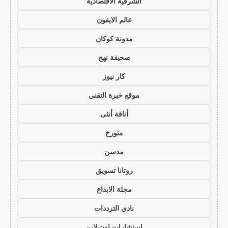
الشرقية الاقتصادية
عالم الايفون
مدونة كوكان
صحيفة نهج
كار نيوز
موقع خبرة التقني
أناقة أنثى
متورخ
مدسن
روتانا تسويق
مجلة الابداع
نادي الترددات
استشارات اون لاين