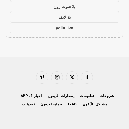
يلا شوت زون
يلا لايف
yalla live
فيسبوك
X
الانستغرام
بينتيريست
(Twitter)
شروحات
تطبيقات
إصدارات الآيفون
أخبار APPLE
مشاكل الآيفون
IPAD
حماية الايفون
تحديثات