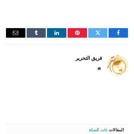
فيسبوك
تويتر
بينتيريست
لينكدإن
Tumblr
البريد
الإلكترو
فريق التحرير
موقع
الويب
المقالات
ذات الصلة