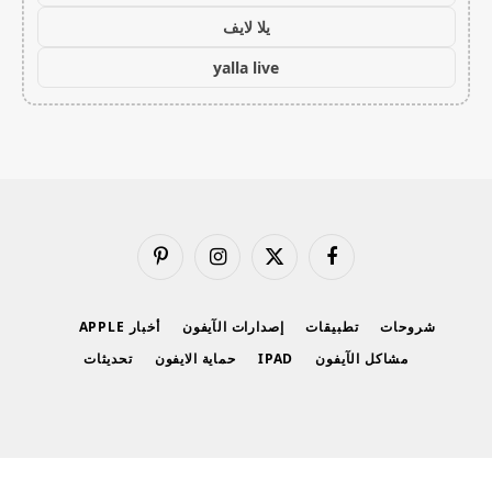
يلا لايف
yalla live
فيسبوك
X
الانستغرام
بينتيريست
(Twitter)
شروحات
تطبيقات
إصدارات الآيفون
أخبار APPLE
مشاكل الآيفون
IPAD
حماية الايفون
تحديثات