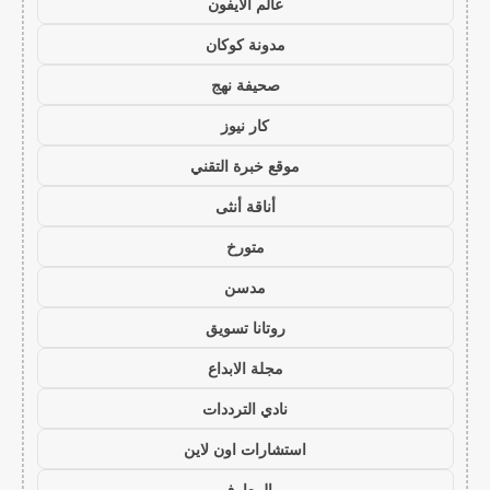
عالم الايفون
مدونة كوكان
صحيفة نهج
كار نيوز
موقع خبرة التقني
أناقة أنثى
متورخ
مدسن
روتانا تسويق
مجلة الابداع
نادي الترددات
استشارات اون لاين
المعارف