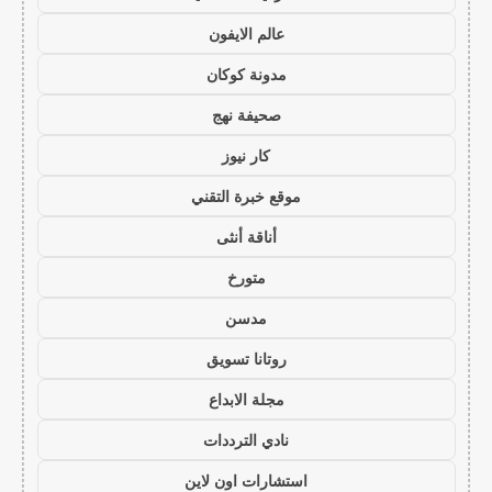
عالم الايفون
مدونة كوكان
صحيفة نهج
كار نيوز
موقع خبرة التقني
أناقة أنثى
متورخ
مدسن
روتانا تسويق
مجلة الابداع
نادي الترددات
استشارات اون لاين