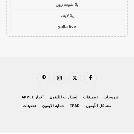
يلا شوت زون
يلا لايف
yalla live
فيسبوك
X
الانستغرام
بينتيريست
(Twitter)
شروحات
تطبيقات
إصدارات الآيفون
أخبار APPLE
مشاكل الآيفون
IPAD
حماية الايفون
تحديثات