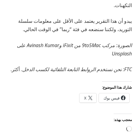
التكهنات.
يبدو أن هذا التقرير يعتمد على الأقل على معلومات سلسلة
التوريد، ولكننا سنضعه في فئة “ربما” في الوقت الحالي.
الصورة: مركب 9to5Mac من iFixit وAvinash Kumar على
Unsplash
FTC: نحن نستخدم الروابط التابعة التلقائية لكسب الدخل.
أكثر.
شارك هذا الموضوع:
فيس بوك
X
معجب بهذه:
جاري
التحميل…