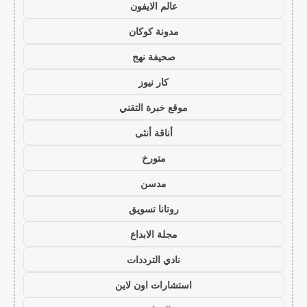
عالم الايفون
مدونة كوكان
صحيفة نهج
كار نيوز
موقع خبرة التقني
أناقة أنثى
متورخ
مدسن
روتانا تسويق
مجلة الابداع
نادي الترددات
استشارات اون لاين