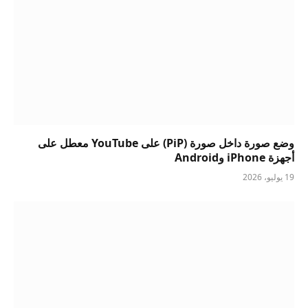
وضع صورة داخل صورة (PiP) على YouTube معطل على
أجهزة iPhone وAndroid
19 يوليو، 2026