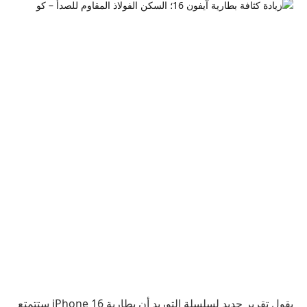
يقول تقرير جديد لسلسلة التوريد أن بطارية iPhone 16 ستتمتع