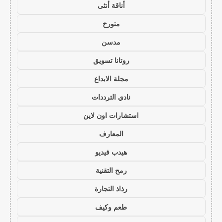
أناقة أنثى
متورخ
مدسن
روتانا تسويق
مجلة الابداع
نادي الترددات
استشارات اون لاين
المعارف
هيدب فيديو
رمح التقنية
رذاذ التجارة
طعم وكيف