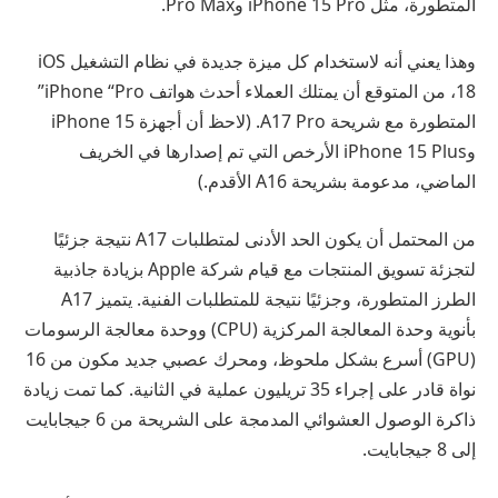
المتطورة، مثل iPhone 15 Pro وPro Max.
وهذا يعني أنه لاستخدام كل ميزة جديدة في نظام التشغيل iOS
18، من المتوقع أن يمتلك العملاء أحدث هواتف iPhone “Pro”
المتطورة مع شريحة A17 Pro. (لاحظ أن أجهزة iPhone 15
وiPhone 15 Plus الأرخص التي تم إصدارها في الخريف
الماضي، مدعومة بشريحة A16 الأقدم.)
من المحتمل أن يكون الحد الأدنى لمتطلبات A17 نتيجة جزئيًا
لتجزئة تسويق المنتجات مع قيام شركة Apple بزيادة جاذبية
الطرز المتطورة، وجزئيًا نتيجة للمتطلبات الفنية. يتميز A17
بأنوية وحدة المعالجة المركزية (CPU) ووحدة معالجة الرسومات
(GPU) أسرع بشكل ملحوظ، ومحرك عصبي جديد مكون من 16
نواة قادر على إجراء 35 تريليون عملية في الثانية. كما تمت زيادة
ذاكرة الوصول العشوائي المدمجة على الشريحة من 6 جيجابايت
إلى 8 جيجابايت.