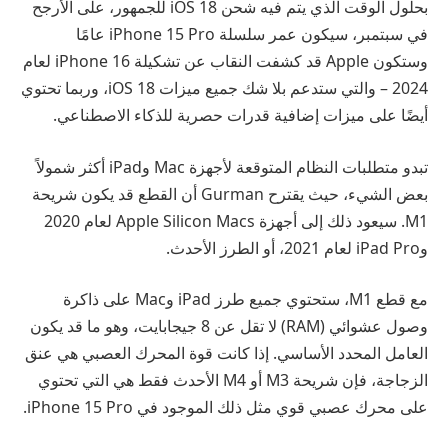
بحلول الوقت الذي يتم فيه شحن iOS 18 للجمهور، على الأرجح
في سبتمبر، سيكون عمر سلسلة iPhone 15 Pro عامًا
وستكون Apple قد كشفت النقاب عن تشكيلة iPhone 16 لعام
2024 – والتي ستدعم بلا شك جميع ميزات iOS 18، وربما تحتوي
أيضًا على ميزات إضافية قدرات حصرية للذكاء الاصطناعي.
تبدو متطلبات النظام المتوقعة لأجهزة Mac وiPad أكثر شمولاً
بعض الشيء، حيث يقترح Gurman أن القطع قد يكون شريحة
M1. سيعود ذلك إلى أجهزة Apple Silicon Macs لعام 2020
وiPad Pro لعام 2021، أو الطرز الأحدث.
مع قطع M1، ستحتوي جميع طرز iPad وMac على ذاكرة
وصول عشوائي (RAM) لا تقل عن 8 جيجابايت، وهو ما قد يكون
العامل المحدد الأساسي. إذا كانت قوة المحرك العصبي هي عنق
الزجاجة، فإن شريحة M3 أو M4 الأحدث فقط هي التي تحتوي
على محرك عصبي قوي مثل ذلك الموجود في iPhone 15 Pro.