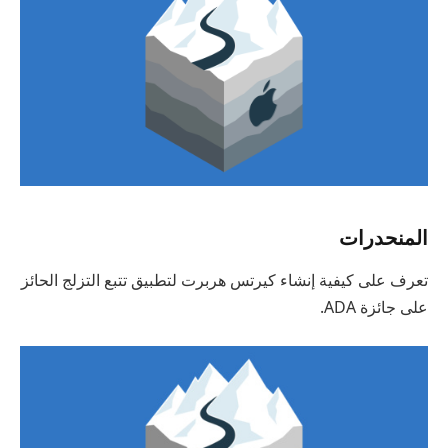
المنحدرات
تعرف على كيفية إنشاء كيرتس هربرت لتطبيق تتبع التزلج الحائز
على جائزة ADA.