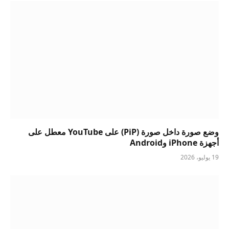
وضع صورة داخل صورة (PiP) على YouTube معطل على
أجهزة iPhone وAndroid
19 يوليو، 2026