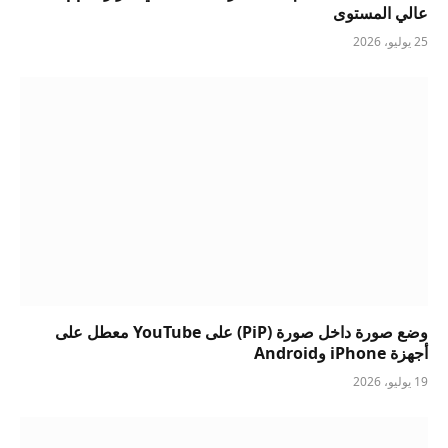
عالي المستوى
25 يوليو، 2026
وضع صورة داخل صورة (PiP) على YouTube معطل على
أجهزة iPhone وAndroid
19 يوليو، 2026