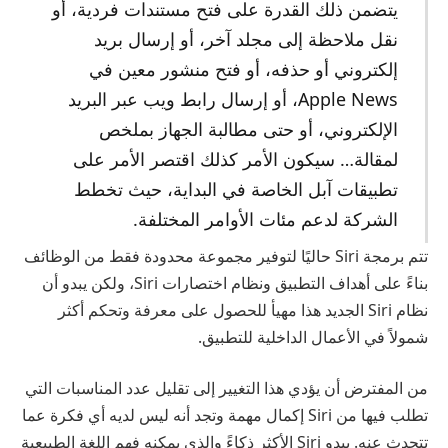
يتضمن ذلك القدرة على فتح مستندات فردية، أو
نقل ملاحظة إلى مجلد آخر، أو إرسال بريد
إلكتروني أو حذفه، أو فتح منشور معين في
Apple News، أو إرسال رابط ويب عبر البريد
الإلكتروني، أو حتى مطالبة الجهاز بملخص
لمقالة… سيكون الأمر كذلك اقتصر الأمر على
تطبيقات آبل الخاصة في البداية، حيث تخطط
الشركة لدعم مئات الأوامر المختلفة.
تتم برمجة Siri حاليًا لتوفير مجموعة محدودة فقط من الوظائف
بناءً على أهداف التطبيق ونظام اختصارات Siri، ولكن يبدو أن
نظام Siri الجديد هذا مهيأ للحصول على معرفة وتحكم أكثر
شمولاً في الأعمال الداخلية للتطبيق.
من المفترض أن يؤدي هذا التغيير إلى تقليل عدد المناسبات التي
تطلب فيها من Siri إكمال مهمة وتجد أنه ليس لديه أي فكرة عما
تتحدث عنه. يبدو Siri الأكثر ذكاءً والذي يمكنه فهم اللغة الطبيعية