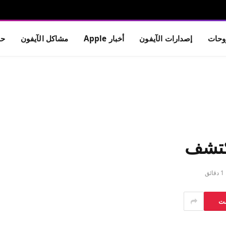
حات
إصدارات الآيفون
أخبار Apple
مشاكل الآيفون
حم
1 دقائق
ست