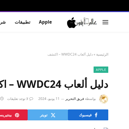
Apple
تطبيقات
شرو
الرئيسية
»
دليل ألعاب WWDC24 – اكتشف
APPLE
دليل ألعاب WWDC24 – اكتشف
بواسطة
فريق التحرير
11 يونيو، 2024
لا توجد تعليقات
فيسبوك
تويتر
بينتيري