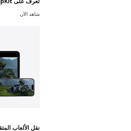
تعرف على TabletopKit لنظام التشغيل VisionOS
شاهد الآن
نقل الألعاب المتقد