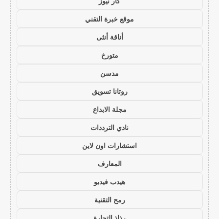
كار نيوز
موقع خبرة التقني
أناقة أنثى
متورخ
مدسن
روتانا تسويق
مجلة الابداع
نادي الترددات
استشارات اون لاين
المعارف
هيدب فيديو
رمح التقنية
رذاذ التجارة