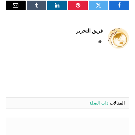
فيسبوك
تويتر
بينتيريست
لينكدإن
Tumblr
البريد
الإلكترو
فريق التحرير
موقع
الويب
المقالات
ذات الصلة