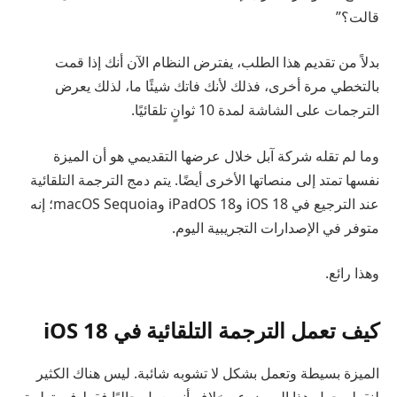
قالت؟”
بدلاً من تقديم هذا الطلب، يفترض النظام الآن أنك إذا قمت
بالتخطي مرة أخرى، فذلك لأنك فاتك شيئًا ما، لذلك يعرض
الترجمات على الشاشة لمدة 10 ثوانٍ تلقائيًا.
وما لم تقله شركة آبل خلال عرضها التقديمي هو أن الميزة
نفسها تمتد إلى منصاتها الأخرى أيضًا. يتم دمج الترجمة التلقائية
عند الترجيع في iOS 18 وiPadOS 18 وmacOS Sequoia؛ إنه
متوفر في الإصدارات التجريبية اليوم.
وهذا رائع.
كيف تعمل الترجمة التلقائية في iOS 18
الميزة بسيطة وتعمل بشكل لا تشوبه شائبة. ليس هناك الكثير
لنقوله حول هذا الموضوع، بخلاف أنه يعمل حاليًا فقط في تطبيق