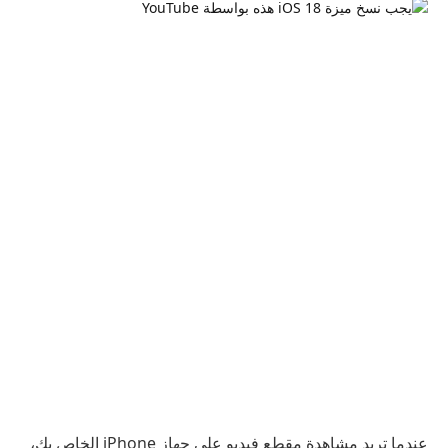
عندما تريد مشاهدة مقطع فيديو على جهاز iPhone الخاص بك،