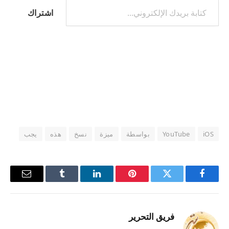
اشتراك
iOS
YouTube
بواسطة
ميزة
نسخ
هذه
يجب
فيسبوك
تويتر
بينتيريست
لينكدإن
Tumblr
البريد
الإلكترو
فريق التحرير