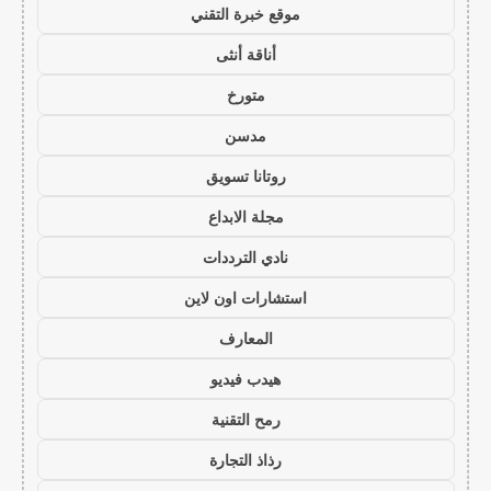
موقع خبرة التقني
أناقة أنثى
متورخ
مدسن
روتانا تسويق
مجلة الابداع
نادي الترددات
استشارات اون لاين
المعارف
هيدب فيديو
رمح التقنية
رذاذ التجارة