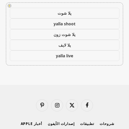
!
يلا شوت
yalla shoot
يلا شوت زون
يلا لايف
yalla live
فيسبوك
X
الانستغرام
بينتيريست
(Twitter)
شروحات
تطبيقات
إصدارات الآيفون
أخبار APPLE