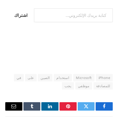
كتابة بريدك الإلكتروني...
اشتراك
iPhone
Microsoft
استخدام
الصين
على
في
للمصادقة
موظفي
يجب
فيسبوك
تويتر
بينتيريست
لينكدإن
Tumblr
البريد