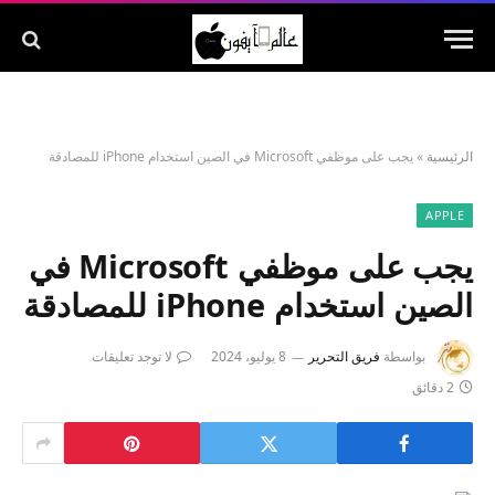
الرئيسية
»
يجب على موظفي Microsoft في الصين استخدام iPhone للمصادقة
APPLE
يجب على موظفي Microsoft في
الصين استخدام iPhone للمصادقة
بواسطة
فريق التحرير
8 يوليو، 2024
لا توجد تعليقات
2 دقائق