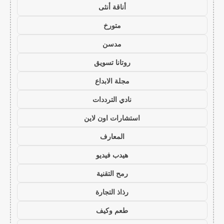
أناقة أنثى
متورخ
مدسن
روتانا تسويق
مجلة الابداع
نادي الترددات
استشارات اون لاين
المعارف
هيدب فيديو
رمح التقنية
رذاذ التجارة
طعم وكيف