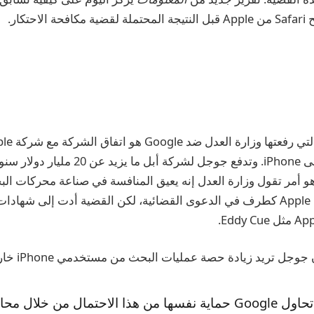
حتكار.
البحث الافتراضي على iPhone. وتدفع جوجل لشركة أب
و أمر تقول وزارة العدل إنه يعيق المنافسة في صناعة محركات البح
أنه لم يتم ذكر شركة Apple كطرف في الدعوى القضائية، لكن القضية أدت إلى ش
 تريد زيادة حصة عمليات البحث من مستخدمي iPhone خارج Safari نفسه:
لعدة سنوات، تحاول Google حماية نفسها من هذا الاحتمال من خلال 