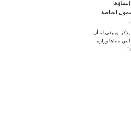
 تم إنشاؤها
حمول الخاصة
صفح Safari لسنوات، دون نجاح يذكر. ويتبقى لنا أن
لتي تتبناها وزارة
”.