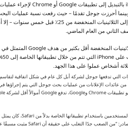
مالكي iPhone بالتبديل إلى تطبيقات Google أو rome
بينما أحرزت جوجل تقدمًا – حيث رفعت نسبة عمليات البحث
بهذه الطريقة إلى الثلاثينيات المنخفضة من 25٪ قبل خمس 
 الثاني من العام الماضي.
وتعد نسبة الثلاثينيات المنخفضة أقل بكثير من ه
عمليات 
رات التي تدفعها جوجل لشركة أبل كل عام في شكل اتفاقية لتقاسم 
Goo أموالاً أقل لشركة Apple
ومع ذلك، فإن إقناع المستخدمين باستخدام تطبيقا