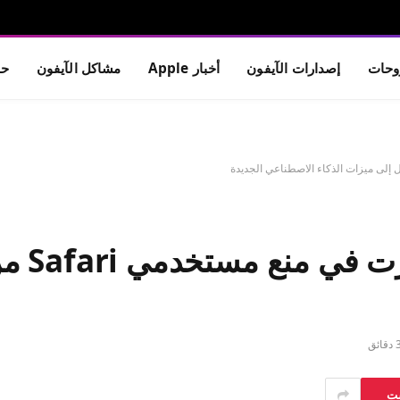
حات
إصدارات الآيفون
أخبار Apple
مشاكل الآيفون
حم
يقول ال
دقائق
ست