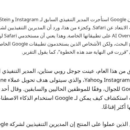
يوضح التقرير أيضًا أن le
Overviews في نتائج البحث
قررت في النهاية ضد هذه الخطوة”، كما يقول التقرير.
ن هذا العام، عينت جوجل روبي ستاين، المدير التنفيذي 
تطبيقات Google للجوال، وفقًا للموظفين الحاليين والسابقين. وقال 
من بين جهوده استكشاف كيف يمكن لـ Google استخدام ا
أكثر إقناعًا.