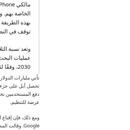
الخاصة بهم. و
توقف في النصف
2030، وفقًا لثلاثة أشخاص عملوا على هذا الجهد.
تأتي مليارات الدولا
دفع المستخدمين نحو تطبيقات Chrome وGoogle، تدفع gle
عرضة للتنظيم.
Google. وقالت المصادر: “من الصعب جدًا التغلب على حقيقة أن Safari مثبت مسبقًا على أجهزة Apple”.