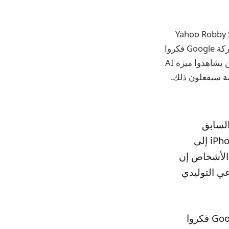
Goog استأجرت المدير التنفيذي السابق لـ Instagram و Yahoo Robby Stein
للإشراف على عملية الابتعاد عن Safari. وكجزء من هذا، ورد أن المديرين التنفيذيين لشركة Google فكروا
في قصر ميزة AI Overviews على تطبيقاتها الخاصة. وهذا يعني أن مستخدمي Safari لن يشاهدوا ميزة AI
، ولكن الأشخاص الذين يستخدمون تطبيقات Google الخاصة سيفعلون ذلك.
السابق
للمنتجات في Instagram وYahoo، والذي سيتولى هدف تحويل عملاء iPhone إلى
أحد الأشخاص إن
لذكاء الاصطناعي التوليدي
قال الأشخاص الذين عملوا على المنتج إن المديرين التنفيذيين لشركة Google فكروا