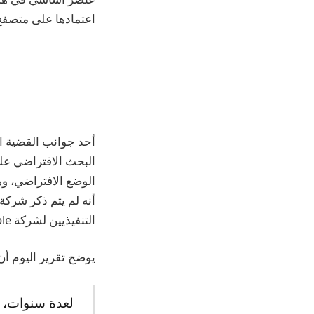
اعتمادها على متصفح Safari من Apple قبل النتيجة المحتملة لقضية مكافحة الا
الوضع الافتراضي، وه
التنفيذيين لشركة Apple مثل Eddy Cue.
يوضح تقرير اليوم أن جوجل