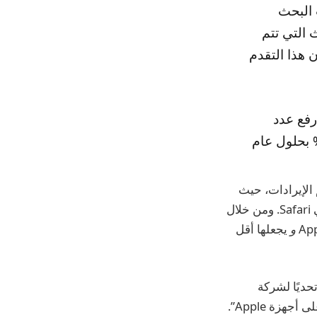
Ch لإجراء عمليات البحث
 التي تتم
سنوات – إلا أن هذا التقدم
دف Google المتمثل في رفع عدد
البحث على iPhone التي تتم من خلال تطبيقاتها الخاصة إلى 50% بحلول عام
الإيرادات، حيث
تحصل أبل على جزء من عائدات الإعلانات من عمليات بحث جوجل التي يتم إجراؤها في Safari. ومن خلال
و
يجعلها أقل
تها الخاصة بدلاً من Safari، كان يمثل تحديًا لشركة