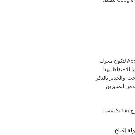
أحد جوانب القضية التي رفعتها وزارة العدل ضد Google هو اتفاق الشركة مع شركة Apple لتكون محرك
ل ما يزيد عن 20 مليار دولار سنويًا للاحتفاظ بهذا
ث. والجدير بالذكر
هادات من المديرين
محاولة إقناع