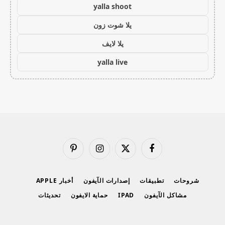
yalla shoot
يلا شوت زون
يلا لايف
yalla live
فيسبوك
X
الانستغرام
بينتيريست
(Twitter)
شروحات
تطبيقات
إصدارات الآيفون
أخبار APPLE
مشاكل الآيفون
IPAD
حماية الايفون
تحديثات