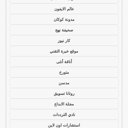
عالم الايفون
مدونة كوكان
صحيفة نهج
كار نيوز
موقع خبرة التقني
أناقة أنثى
متورخ
مدسن
روتانا تسويق
مجلة الابداع
نادي الترددات
استشارات اون لاين