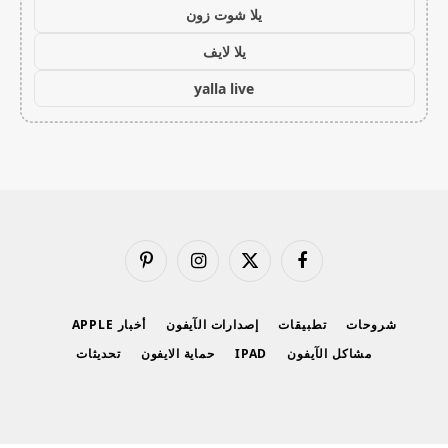
يلا شوت زون
يلا لايف
yalla live
فيسبوك
X
الانستغرام
بينتيريست
(Twitter)
شروحات
تطبيقات
إصدارات الآيفون
أخبار APPLE
مشاكل الآيفون
IPAD
حماية الايفون
تحديثات