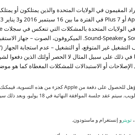
اد المقيمون في الولايات المتحدة والذين يمتلكون أو يمتل
Sound-Speaker وSound-Speaker. الميكروفون، الصوت – جهاز ال
 التشغيل غير المتوقع، أو التشغيل – عدم استجابة الجهاز 
 الإصلاحات أو الاستبدالات للمشكلات المغطاة كما هو م
إذا كنت تعتقد أنك مؤهل للحصول على دفعة من Apple كجزء من هذ
موقع التسوية على الويب. سيتم عقد جلسة الموافقة ال
،
تويتر
و إنستغرام و ماستودون.