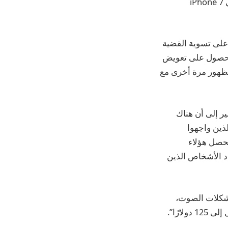
FaceTime والمزيد. تمت الإشارة إلى هذا عادةً باسم “مرض الحلقة” من قبل مستخدمي iPhone 7
على تسوية القضية
ر العملاء المؤهلين للحصول على تعويض
لظهور مرة أخرى مع
ر إلى أن هناك
خاص الذين واجهوا
يحصل هؤلاء
 دولارًا”، اعتمادًا على عدد الأشخاص الذين
ي iPhone 7 الذين اتصلوا بشركة Apple بشأن مشكلات الصوت،
ارًا”.