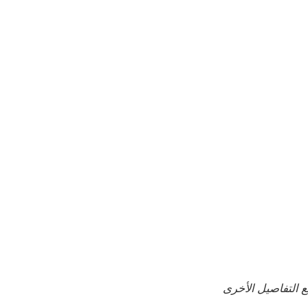
لبة حتى 3 يوليو. ولا تزال جميع التفاصيل الأخرى