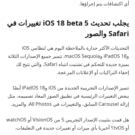
أي اكتشافات يتم إجراؤها.
يجلب تحديث iOS 18 beta 5 تغييرات في
Safari والصور
التحديثات الأكثر جدارة بالملاحظة اليوم هي لنظامي iOS
وiPadOS 18 وmacOS Sequoia. تتميز جميع الإصدارات الثلاثة
بميزة جديدة للتحكم في تشتيت انتباه Safari، والتي تتيح لك
إخفاء التراكبات أو الإعلانات المزعجة.
تتميز الإصدارات التجريبية الجديدة من iOS وiPadOS 18 أيضًا
ببعض التغييرات الرئيسية في تطبيق الصور المعاد تصميمه، مثل
إزالة Carousel السابق، والتغييرات في All Photos، والمزيد.
هل قمت بتثبيت الإصدار التجريبي 5 من VisionOS أو watchOS
أو tvOS؟ أخبرنا بأي ميزات أو تغييرات جديدة في التعليقات.