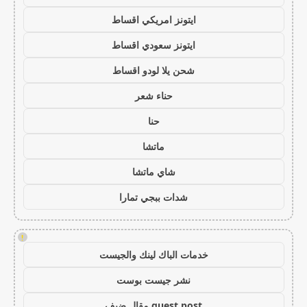
ايتونز امريكي اقساط
ايتونز سعودي اقساط
شحن يلا لودو اقساط
حناء شعر
حنا
ماتشا
شاي ماتشا
شدات ببجي تمارا
!
خدمات الباك لينك والجيست
نشر جيست بوست
guest post مقال ضيف