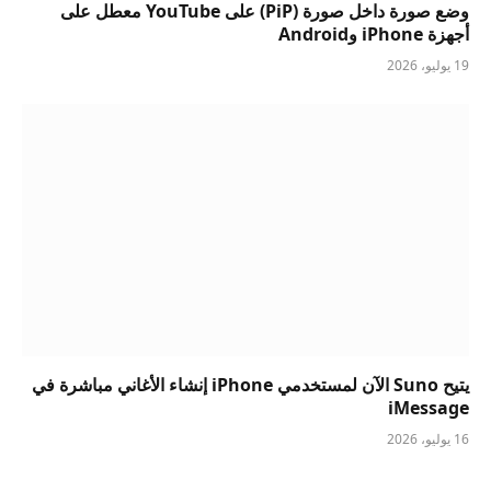
وضع صورة داخل صورة (PiP) على YouTube معطل على
أجهزة iPhone وAndroid
19 يوليو، 2026
يتيح Suno الآن لمستخدمي iPhone إنشاء الأغاني مباشرة في
iMessage
16 يوليو، 2026