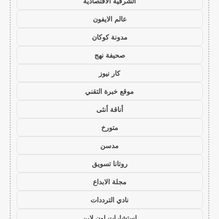
الشرقية الاقتصادية
عالم الايفون
مدونة كوكان
صحيفة نهج
كار نيوز
موقع خبرة التقني
أناقة أنثى
متورخ
مدسن
روتانا تسويق
مجلة الابداع
نادي الترددات
استشارات اون لاين