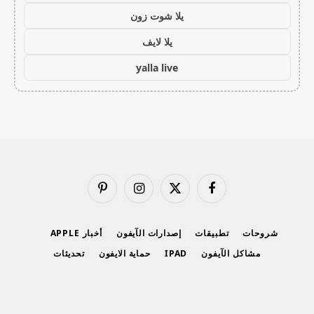
يلا شوت زون
يلا لايف
yalla live
فيسبوك
X
الانستغرام
بينتيريست
(Twitter)
شروحات
تطبيقات
إصدارات الآيفون
أخبار APPLE
مشاكل الآيفون
IPAD
حماية الايفون
تحديثات