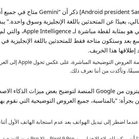
[Android president Sameer Samat] ذكر أن “mini
ي، بعيدًا عن المتحدثين باللغة الإنجليزية وسوق واحدة.” يبد
التوضيح النهائي هو بمثابة لقطة مباشرة
 بعد وستكون متاحة فقط للمتحدثين باللغة الإنجليزية في ا
 إطلاقها هذا الخريف.
اغتنمت Google فرصة العروض التوضيح
بقًا، وتأكدت من أننا نعرف ذلك.
اعتلى ديف سيترون من Google المنصة لتوضيح بعض ميزات الذكا
، وأعلن بجرأة: “بالمناسبة، جميع العروض التوضيحية التي نقوم به
دما اضطر إلى تبديل الهواتف بعد عدم استجابة الهاتف الأول أثنا