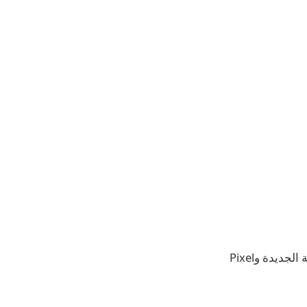
عقدت شركة Google أمس حدثها السنوي للأجهزة، حيث أعلنت عن هواتف Pixel الذكية الجديدة وPixel