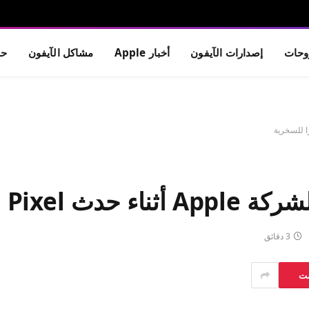
حات
إصدارات الآيفون
أخبار Apple
مشاكل الآيفون
حم
3 دقائق
ست