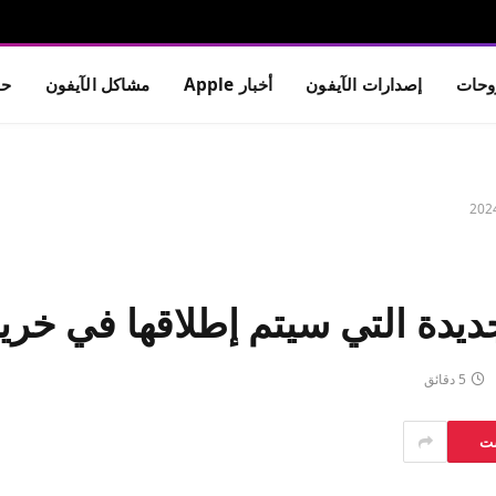
حات
إصدارات الآيفون
أخبار Apple
مشاكل الآيفون
حم
5 دقائق
ست