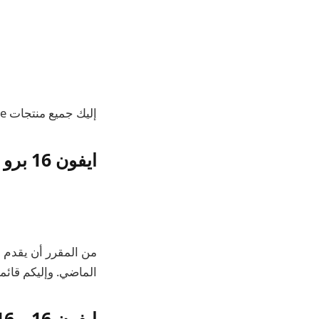
إليك جميع منتجات Apple الجديدة التي سيتم إطلاقها هذا الخريف.
ايفون 16 برو و برو ماكس
الماضي. وإليكم قائمة
ايفون 16 و 16 بلس