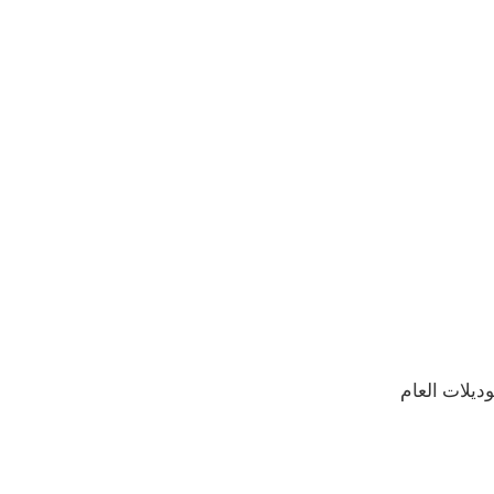
يرة مقارنة بموديلات العام