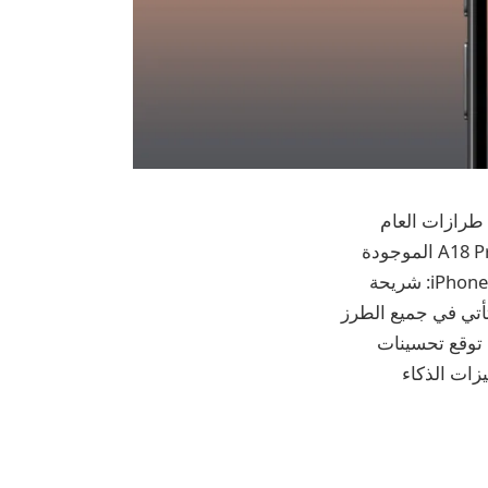
س أحجام العرض مثل طرازات العام
الماضي. في تغيير عن التاريخ الحديث، قد يتلقى الطرازان 16 و16 Plus نفس شريحة A18 Pro الموجودة
في طرازي Pro وPro Max. أو ربما، للمرة الأولى، سنرى ظهور رقاقتين جديدتين لجهاز iPhone: شريحة
توقع أن تأتي في جميع الطرز
. توقع تحسينات
القياسيين، مع وصف ميزات الذكاء