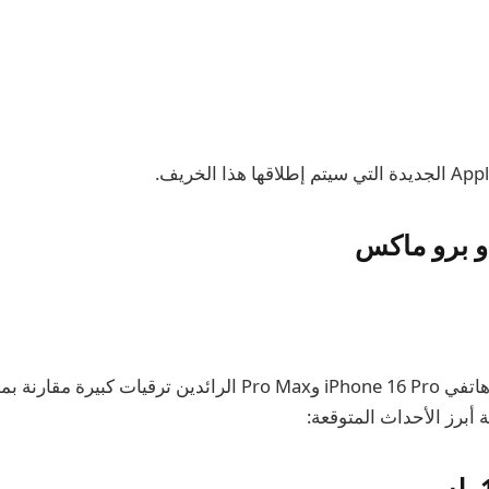
من المقرر أن يقدم هاتفي iPhone 16 Pro وPro Max الرائدين ترقيات كب
 أبرز الأحداث المتوقعة: