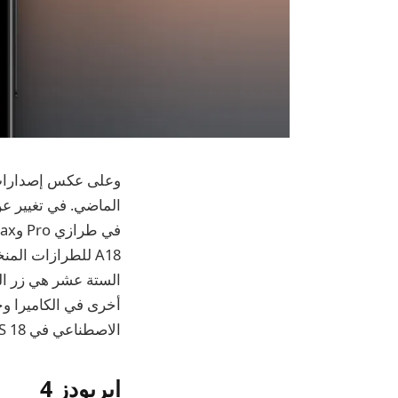
الستة عشر هي زر الجه
الاصطناعي في iOS 18 بأنها نقطة بيع رئيسية.
ايربودز 4