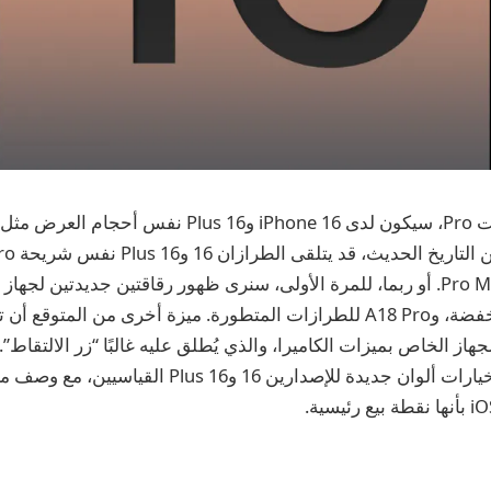
وعلى عكس إصدارات Pro، سيكون لدى iPhone 16 و16 Plus نف
A18 للطرازات المنخفضة، وA18 Pro للطرازات المتطورة. ميزة أخرى من الم
از الخاص بميزات الكاميرا، والذي يُطلق عليه غالبًا “زر الالتقاط”
أخرى في الكاميرا وخيارات ألوان جديدة للإصدارين 16 و16 Plus 