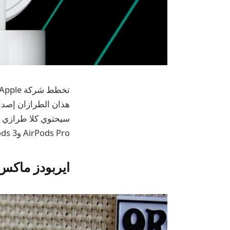
AirPods Pro وAirPods 3. ويقال إن إلغاء الضوضاء يقتصر على الطراز الأعلى، بالإضافة إلى دعم Find My.
ايربودز ماكس 