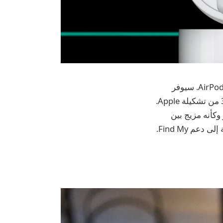
تخطط شركة Apple لإطلاق ليس طبقة واحدة، بل مستويين منفصلين من طرازات AirPods 4. سيوفر
هذان الطرازان إصدارًا أقل سعرًا وخيارًا أكثر تميزًا، مع توقع إزالة كل من AirPods 2 و 3 من تشكيلة Apple.
 جذعي محدث يبدو وكأنه مزيج بين