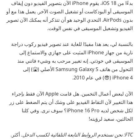
بدءًا من iOS 18، يقوم iPhone الآن بتصوير الفيديو دون إيقاف
الموسيقى أو البودكاست أو تشغيل الصوت الآخر. يعمل هذا مع أو
بدون AirPods. التحدي الوحيد هو أن تتذكر أنه يمكنك الآن تصوير
الفيديو وتشغيل الموسيقى في نفس الوقت.
بالنسبة لي، يعد هذا مفيدًا للغاية عند تصوير فيديو ركوب دراجة
نارية من جهاز iPhone المثبت على جهازي والاستماع إلى
الموسيقى في خوذتي. إنه تغيير مرحب به وشيء فاتني منذ
التحول من هاتف Samsung Galaxy S الأصلي (🤮) إلى
iPhone 4 (😎) في عام 2010.
الآن لبعض أعمال التخمين. هل قامت Apple الآن فقط بإجراء
هذا التغيير لأن التقاط الفيديو على وشك أن يتم الضغط على زر
لكل شخص لديه iPhone 16 Pro؟ سوف نرى. وفي كلتا
الحالتين، سعيد لرؤيته!
FTC: نحن نستخدم الروابط التابعة التلقائية لكسب الدخل.
أكثر.