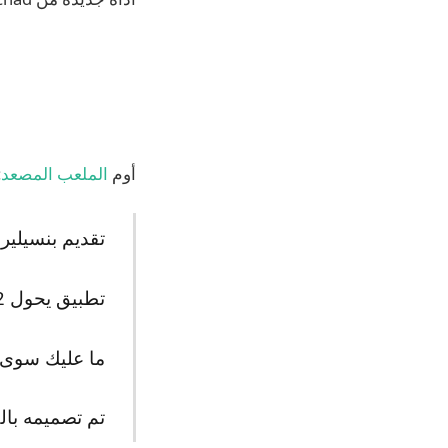
أوم
الملعب المصعد
:
تقديم بنسيليرا
تطبيق يحول Apple Pencil 2 أو Apple Pencil Pro إلى جهاز تحكم عن بعد للكاميرا.
ما عليك سوى ال
تم تصميمه بالكامل على iPad باست