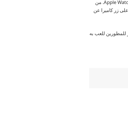
فكرة ذكية. تحتوي كاميرا iPhone على عدسة الكاميرا عن بعد وزر الكاميرا على شكل Apple Watch. من
عيدة، على زر كاميرا عن
ا مشروعًا مفتوح المصدر للمطورين للعب به