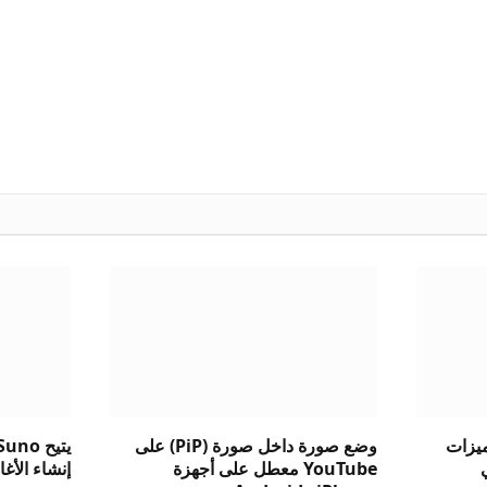
ست ميزات
وضع صورة داخل صورة (PiP) على
الي
YouTube معطل على أجهزة
إنشاء الأغاني