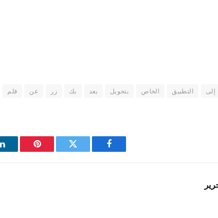
إلى
التطبيق
الخاص
بتحويل
بعد
بك
زر
عن
قلم
فيسبوك
تويتر
بينتيريست
ل
رير