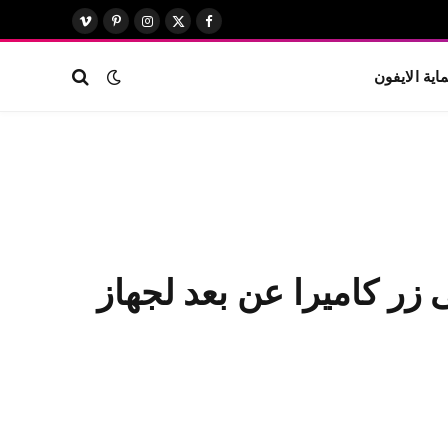
X
فيسبوك
الانستغرام
بينتيريست
فيميو
(Twitter)
اية الايفون
Apple Pencil الخاص بك إلى زر كاميرا عن بعد لجهاز