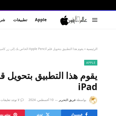
Apple
تطبيقات
شرو
الرئيسية
»
يقوم هذا التطبيق بتحويل قلم Apple Pencil الخاص بك إلى زر كاميرا عن بعد لجهاز iPad
APPLE
iPad
بواسطة
فريق التحرير
10 أغسطس، 2024
لا توجد تعليقات
فيسبوك
تويتر
بينتيري