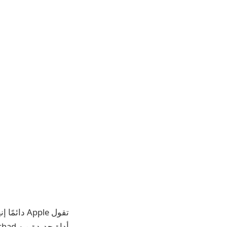
تقول pple
أداة جديدة من Om Chachad تسمى Pencilera تندرج بالتأكيد ضمن فئة الأفكار الجديدة.