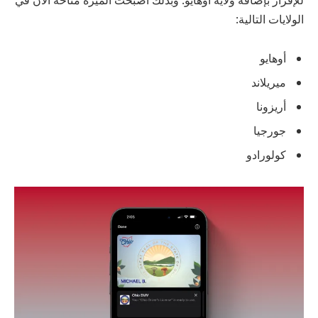
الولايات التالية:
أوهايو
ميريلاند
أريزونا
جورجيا
كولورادو