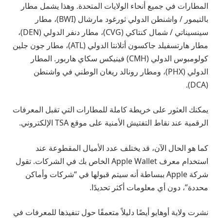
المطارات في جميع أنحاء الولايات المتحدة. وهذا يشمل مطار
بالتيمور / واشنطن الدولي ثورغود مارشال (BWI)، مطار
سينسيناتي / شمال كنتاكي (CVG)، مطار دنفر الدولي (DEN)،
مطار هارتسفيلد جاكسون أتلانتا الدولي (ATL)، مطار جون جلين
كولومبوس الدولي (CMH) فينيكس سكاي هاربور. المطار
الدولي (PHX)، ومطار رونالد ريغان الوطني في واشنطن
(DCA).
يمكنك العثور على خريطة كاملة للمطارات التي تقبل المعرفات
الرقمية عند نقاط التفتيش الأمنية على موقع TSA الإلكتروني.
كما هو الحال الآن، قد يختلف عدد الأميال المقطوعة عند
استخدام معرف Apple Wallet الخاص بك في الشركات. تقول
شركة Apple ببساطة أنه سيتم قبولها في “شركات وأماكن
محددة”، دون أي معلومات أكثر تحديدًا.
نشرت ولاية أوهايو أيضًا دليلاً متعمقًا حول تنفيذها للمعرفات في