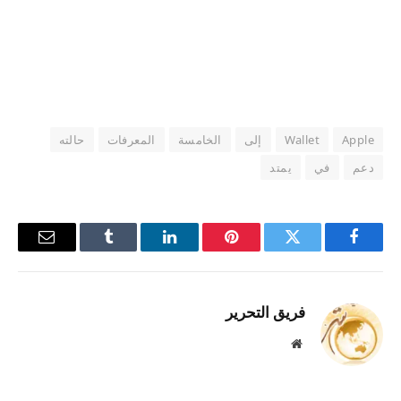
Apple
Wallet
إلى
الخامسة
المعرفات
حالته
دعم
في
يمتد
فيسبوك
تويتر
بينتيريست
لينكدإن
Tumblr
البريد
الإلكترو
فريق التحرير
موقع
الويب