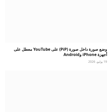
وضع صورة داخل صورة (PiP) على YouTube معطل على
أجهزة iPhone وAndroid
19 يوليو، 2026