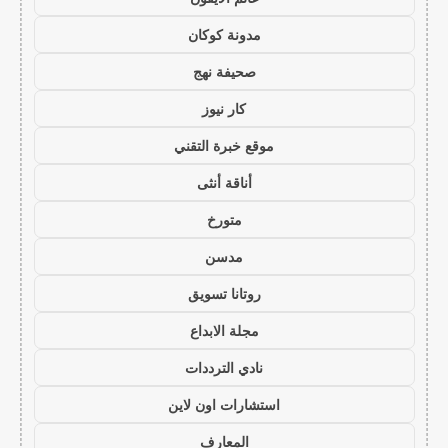
مدونة كوكان
صحيفة نهج
كار نيوز
موقع خبرة التقني
أناقة أنثى
متورخ
مدسن
روتانا تسويق
مجلة الابداع
نادي الترددات
استشارات اون لاين
المعارف