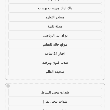
باك لينك وجيست بوست
مصادر التعليم
مجلة تقنية
يو ان بي الرياضي
موقع حالة للتعليم
اخبار 24 ساعة
هيدب فنون وترفيه
صحيفة العالم
!
شدات ببجي اقساط
شدات ببجي تمارا