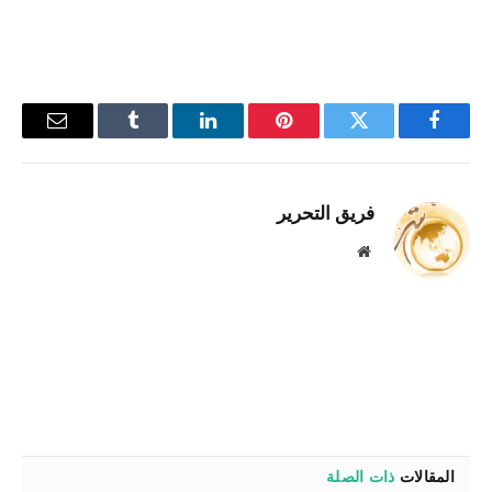
فيسبوك
تويتر
بينتيريست
لينكدإن
Tumblr
البريد
الإلكترو
فريق التحرير
موقع
الويب
المقالات
ذات الصلة