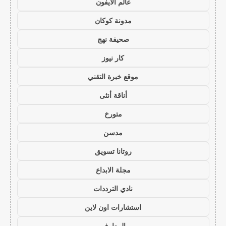
عالم الايفون
مدونة كوكان
صحيفة نهج
كار نيوز
موقع خبرة التقني
أناقة أنثى
متورخ
مدسن
روتانا تسويق
مجلة الابداع
نادي الترددات
استشارات اون لاين
المعارف