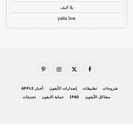
يلا لايف
yalla live
فيسبوك
X
الانستغرام
بينتيريست
(Twitter)
شروحات
تطبيقات
إصدارات الآيفون
أخبار APPLE
مشاكل الآيفون
IPAD
حماية الايفون
تحديثات