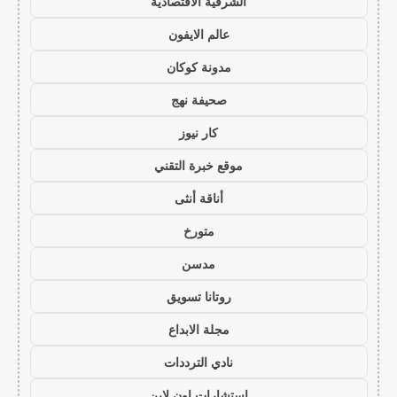
الشرقية الاقتصادية
عالم الايفون
مدونة كوكان
صحيفة نهج
كار نيوز
موقع خبرة التقني
أناقة أنثى
متورخ
مدسن
روتانا تسويق
مجلة الابداع
نادي الترددات
استشارات اون لاين