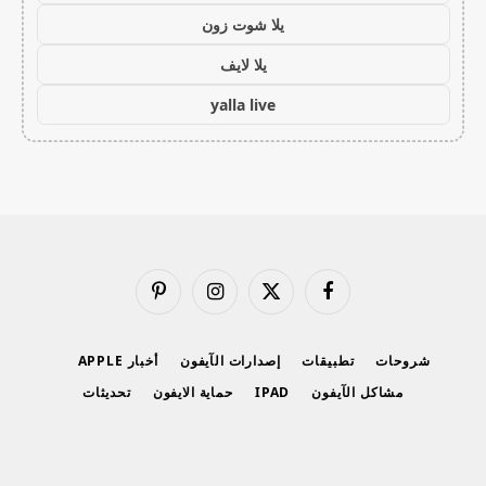
يلا شوت زون
يلا لايف
yalla live
فيسبوك
X
الانستغرام
بينتيريست
(Twitter)
شروحات
تطبيقات
إصدارات الآيفون
أخبار APPLE
مشاكل الآيفون
IPAD
حماية الايفون
تحديثات