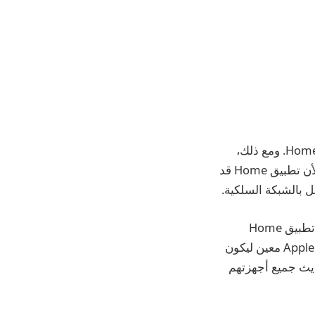
يحتوي تطبيق Home بالفعل على خيار لاستخدام Apple TV أو HomePod كجهاز Home Hub. ومع ذلك،
سيختار النظام جهازًا عشوائيًا ليكون بمثابة مركز، الأمر الذي أحبط المستخدمين. وذلك لأن تطبيق Home قد
يعمل iOS 18 وtvOS 18 على حل هذه المشكلة عن طريق إضافة مفتاح تبديل جديد في تطبيق Home
لإيقاف تحديد Home Hub التلقائي. عند إيقاف تشغيله، يمكنك اختيار HomePod أو Apple TV معين ليكون
ديث جميع أجهزتهم