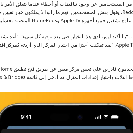
د من المستخدمين عن وجود تناقضات أو أخطاء عندما يتعلق الأمر بال
منشور على موقع Reddit، يقول بعض المستخدمين أنهم ما زالوا لا يملكون خيار ت
 أجهزة Apple TV وHomePods المتصلة بحسابهم.
 “بالتأكيد ليس لدي هذا الخيار حتى بعد ترقية كل شيء”. “أعد تشغ
HomePod mini وApple TV. “لقد تمكنت أخيرًا من اختيار المركز الذي أردته كمر
ث واختيار إعدادات المنزل. ثم أدخل إلى قائمة Home Hubs & Bridges.