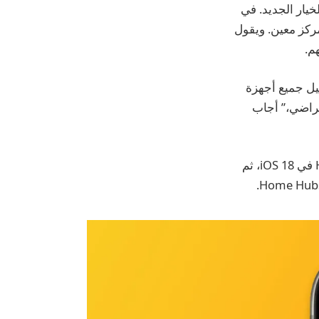
خيار الجديد. في
عيين مركز معين. ويقول
يل جميع أجهزة
كز افتراضي،” أجاب
يجب أن يكون المستخدمون قادرين على تعيين مركز معين عن طريق فتح تطبيق Home في iOS 18، ثم