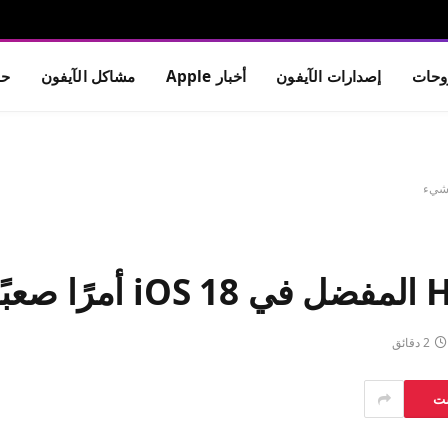
حات
إصدارات الآيفون
أخبار Apple
مشاكل الآيفون
حم
2 دقائق
ست