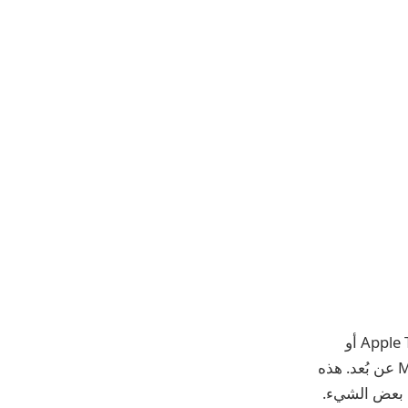
كما ورد في شهر يونيو، يضيف iOS 18 وtvOS 18 خيارًا يتيح للمستخدمين أخيرًا اختيار Apple TV أو
HomePod باعتباره Home Hub المفضل لديهم للتحكم في ملحقات HomeKit وMatter عن بُعد. هذه