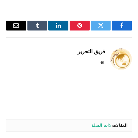
فيسبوك
تويتر
بينتيريست
لينكدإن
Tumblr
البريد
الإلكترو
فريق التحرير
موقع
الويب
المقالات
ذات الصلة