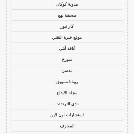
مدونة كوكان
صحيفة نهج
كار نيوز
موقع خبرة التقني
أناقة أنثى
متورخ
مدسن
روتانا تسويق
مجلة الابداع
نادي الترددات
استشارات اون لاين
المعارف