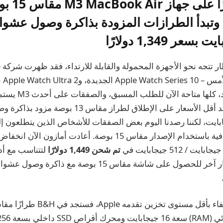
وفر 250 دولارً
حدث me
اليوم. ما زلنا نتتبع أحد أقل الأسعار على الإطلاق لطراز مقا
 سعة 16 جيجابايت، لكننا رصدنا اليوم بعض الصفقات للأشخاص الذين يتطلعو
تم شحن 1,449 دولارًا
لتتناسب مع أد