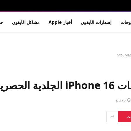
حات
إصدارات الآيفون
أخبار Apple
مشاكل الآيفون
حم
5 دقائق
ست