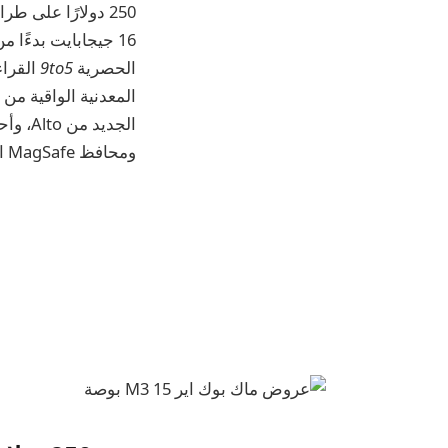
16 جيجابايت بدءًا من
الحصرية
9to5
ومحافظ MagSafe الجديدة. وهناك ما هو أكثر من ذلك ينتظرك بالأسفل.