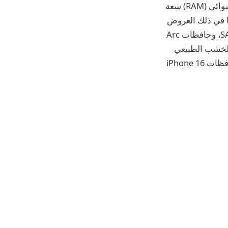
250 دولارًا على طرازات M3 MacBook Air مقاس 15 بوصة المزودة بذاكرة وصول عشوائي (RAM) سعة
ما في ذلك العروض
القراء على حافظات iPhone 16 الجلدية الجديدة الرائعة من SANDMARC، وحافظات Arc
وحافظات iPhone 16 المصنوعة من الخشب الطبيعي
الجديد من Alto، وأحدث مجموعة جلدية من Burton Goods والتي تتكون من أحدث حافظات iPhone 16