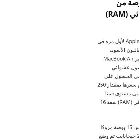
ا على جهاز M3 MacBook Air مقاس 15 بوصة من
Apple اليوم، وتبدأ الطرازات المزودة بذاكرة وصول عشوائي (RAM)
في حين أن كل الأنظار تتجه نحو الأجهزة المحمولة والقابلة للارتداء، فقد ظهرت شركة Apple لأول مرة في
Glowti بالأمس – Apple Watch Series 10 الجديدة، وApple Watch Ultra 2 باللون الأسود،
وAirPods 4، والمزيد، كلها متاحة الآن للطلب المسبق، والصفقات على أحدث M3 يستمر MacBook Air
س 13 بوصة مزود بذاكرة وصول عشوائي
ن إلى الحصول على
بعض العقارات الإضافية باستخدام الإصدار مقاس 15 بوصة. أعادت أمازون الآن انخفاض سعرها بمقدار 250
نى مستوى قمنا
بتتبعه. ولكن لدينا خيار آخر للحصول على شاشة مقاس 15 بوصة مع ذاكرة وصول عشوائي (RAM) سعة 16
إذا كان بإمكانك الاكتفاء بأقل مستوى تخزين تقدمه Apple، فستجد في B&H طرازًا مقاس 15 بوصة مزودًا
بذاكرة وصول عشوائي (RAM) سعة 16 جيجابايت ومحرك أقراص SSD داخلي بسعة 256 جيجابايت تم وضع