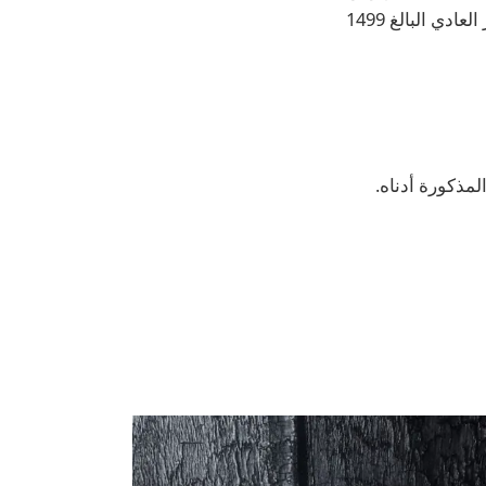
. قد يكون هذا خصمًا قدره 150 دولارًا فقط على السعر العادي البالغ 1499