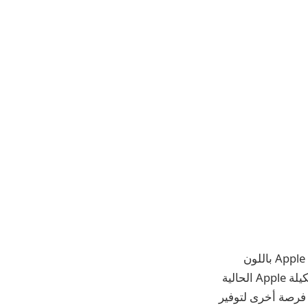
مع توفر الطلبات المسبقة الآن على Apple Watch Series 10 الجديدة وApple Watch Ultra 2 باللون
الأسود وAirPods 4 والمزيد، حان الوقت لإلقاء نظرة على بعض الصفقات على بقية تشكيلة Apple الحالية
 فرصة أخرى لتوفير