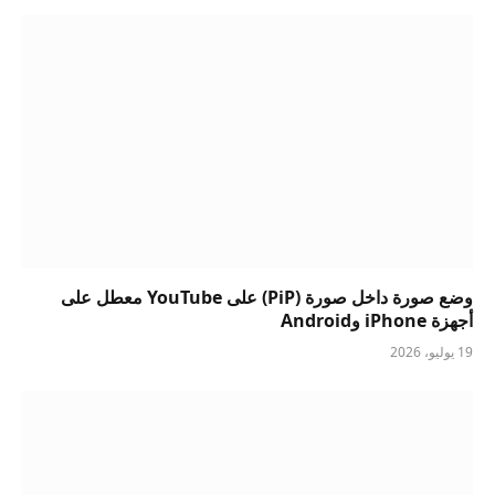
وضع صورة داخل صورة (PiP) على YouTube معطل على
أجهزة iPhone وAndroid
19 يوليو، 2026