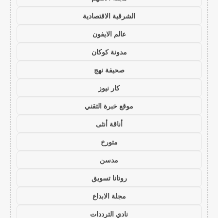
الشرقية الاقتصادية
عالم الايفون
مدونة كوكان
صحيفة نهج
كار نيوز
موقع خبرة التقني
أناقة أنثى
متورخ
مدسن
روتانا تسويق
مجلة الابداع
نادي الترددات