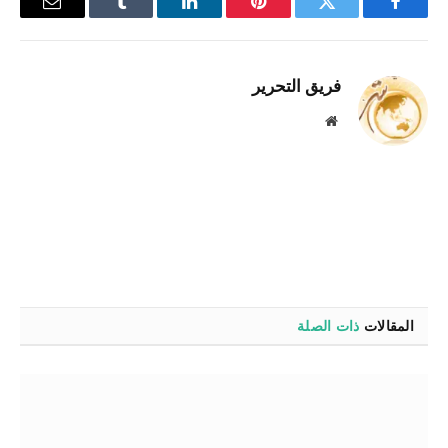
فيسبوك
تويتر
بينتيريست
لينكدإن
Tumblr
البريد
الإلكترو
فريق التحرير
موقع
الويب
المقالات
ذات الصلة