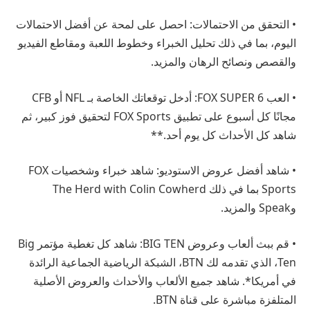
• التحقق من الاحتمالات: احصل على لمحة عن أفضل الاحتمالات
اليوم، بما في ذلك تحليل الخبراء وخطوط اللعبة ومقاطع الفيديو
والقصص ونصائح الرهان والمزيد.
• العب FOX SUPER 6: أدخل توقعاتك الخاصة بـ NFL أو CFB
مجانًا كل أسبوع على تطبيق FOX Sports لتحقيق فوز كبير، ثم
شاهد كل الأحداث كل يوم أحد.**
• شاهد أفضل عروض الاستوديو: شاهد خبراء وشخصيات FOX
Sports بما في ذلك The Herd with Colin Cowherd
وSpeak والمزيد.
• قم ببث ألعاب وعروض BIG TEN: شاهد كل تغطية مؤتمر Big
Ten، الذي تقدمه لك BTN، الشبكة الرياضية الجماعية الرائدة
في أمريكا*. شاهد جميع الألعاب والأحداث والعروض الأصلية
المتلفزة مباشرة على قناة BTN.