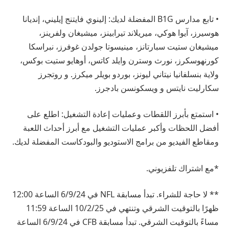
• تابع مدارس B1G المفضلة لديك: إلينوي فايتنج إيليني، إنديانا
هوسيرز، آيوا هوكي، ميريلاند تيرابينز، ميشيغان ولفرينز،
ميشيغان ستيت سبارتانز، مينيسوتا جولدن غوفرز، نبراسكا
كورنهوسكرز، نورث وسترن وايلد كاتس، أوهايو ستيت بوكس،
ولاية بنسلفانيا نيتاني ليونز، بوردو بويلر ميكرز. و روتجرز
سكارليت نايتس و ويسكونسن بادجرز.
• استمتع بأبرز اللقطات وعمليات إعادة التشغيل: اطلع على
أفضل اللحظات وأكبر عمليات التشغيل مع أبرز أحداث اللعبة
ومقاطع الفيديو من برامج الاستوديو والبودكاست المفضلة لديك.
*مع اشتراك تلفزيوني.
** لا حاجة للشراء. تبدأ مسابقة NFL في 6/9/24 الساعة 12:00
ظهرًا بالتوقيت الشرقي وتنتهي في 10/2/25 الساعة 11:59
مساءً بالتوقيت الشرقي. تبدأ مسابقة CFB في 6/9/24 الساعة