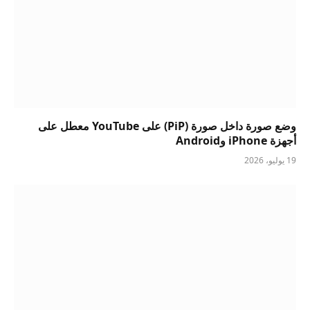
وضع صورة داخل صورة (PiP) على YouTube معطل على
أجهزة iPhone وAndroid
19 يوليو، 2026