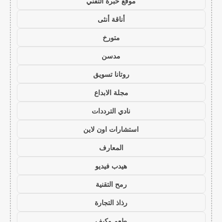
موقع خبرة التقني
أناقة أنثى
متورخ
مدسن
روتانا تسويق
مجلة الابداع
نادي الترددات
استشارات اون لاين
المعارف
هيدب فيديو
رمح التقنية
رذاذ التجارة
طعم وكيف