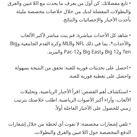
• تابع مفضلاتك: كن أول من يعرف ما يحدث مع اللاعبين والفرق
والبطولات المفضلة لديك من خلال خلاصات مخصصة مليئة
بأحدث الأخبار والإحصائيات والنتائج.
• شاهد كل الأحداث مباشرة: قم ببث مباشر لأكبر الألعاب
والأحداث*، بما في ذلك NFL وMLB وكرة القدم الجامعية وBig
Ten وBig 12 وBig East وPac-12 والمزيد.
• احصل على تحديثات فورية للعبة: تحقق من النتيجة بسهولة
واحصل على تغطية فورية للعبة.
• استكشاف أهم القصص: اقرأ الأخبار الرياضية، وتحليلات
الألعاب، وآراء أكبر الأصوات الرياضية. اطلب خلاصتك بترتيب
زمني للحصول على الأخبار العاجلة أولاً.
• تلقي إشعارات مخصصة: لا تفوت أي لحظة من خلال إشعارات
الدفع المخصصة حول اللاعبين والفرق والبطولات.