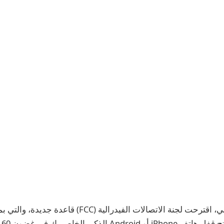
في شهر يونيو الماضي، اقترحت لجنة الاتصالات الفيدرالية (C
لخاص بك في غضون 60 يومًا من التنشيط.