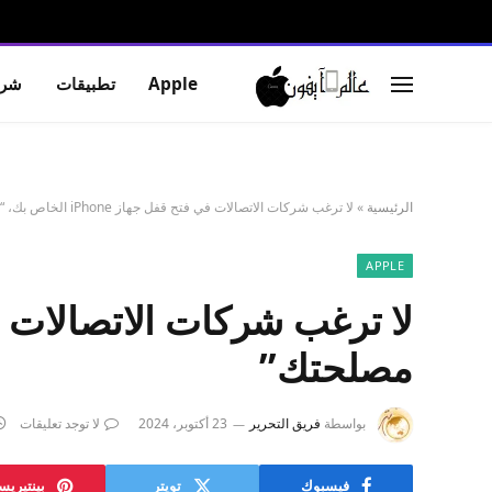
Apple
تطبيقات
شرو
الرئيسية
»
لا ترغب شركات الاتصالات في فتح قفل جهاز iPhone الخاص بك، “من أجل مصلحتك”
APPLE
مصلحتك”
بواسطة
فريق التحرير
23 أكتوبر، 2024
لا توجد تعليقات
فيسبوك
تويتر
بينتيري