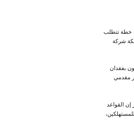
ن إسقاط خطة تتطلب
ى شبكة شركة
يخاطر المستهلكون بفقدان
بر مقدمي
 T-Mobile، قائلة في ملف بتاريخ 7 أكتوبر إن القواعد
للمستهلكين،