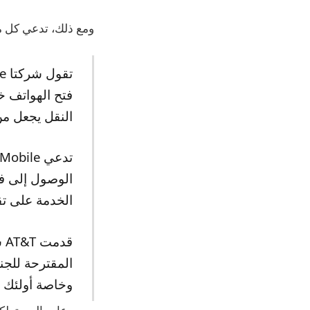
ومع ذلك، تدعي كل من AT&T وT-Mobile أن الأمر سينتهي بتك
النقل يجعل م
الوصول إلى فو
الخدمة على تق
المقترحة للجن
وخاصة أولئك ا