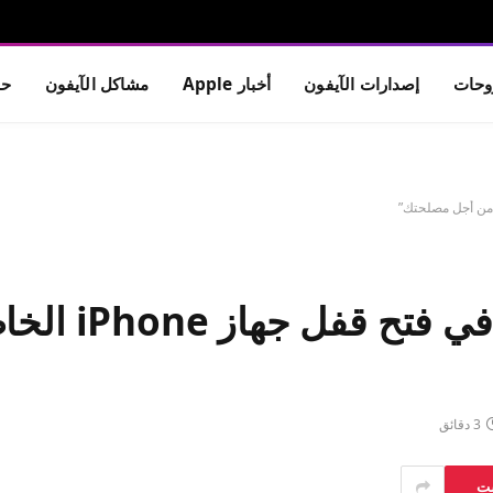
حات
إصدارات الآيفون
أخبار Apple
مشاكل الآيفون
حم
لا ترغب شركات ا
3 دقائق
ست