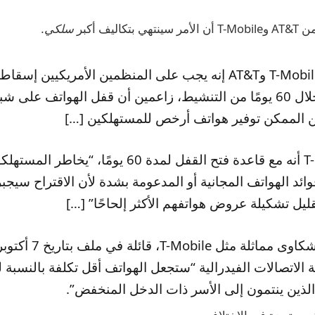
اليف أكبر
سلكي.
تقول شركتا T-Mobile وAT&T إنه يجب على المنظمين الأمريكيي
فتح الهواتف خلال 60 يومًا من التنشيط، زاعمين أن قفل الهواتف عل
ن الممكن توفير هواتف أرخص للمستهلكين […]
تدعي T-Mobile أنه مع قاعدة فتح القفل لمدة 60 يومًا، “
ائد الهواتف المجانية أو المدعومة بشدة لأن الاقتراح سيج
ليل تشكيلة عروض هواتفهم الأكثر إلحاحًا” […]
قدمت AT&T شكاوى مماثلة مثل
ة الاتصالات الفيدرالية “ستجعل الهواتف أقل تكلفة بالنسبة 
لذين ينتمون إلى الأسر ذات الدخل المنخفض”.