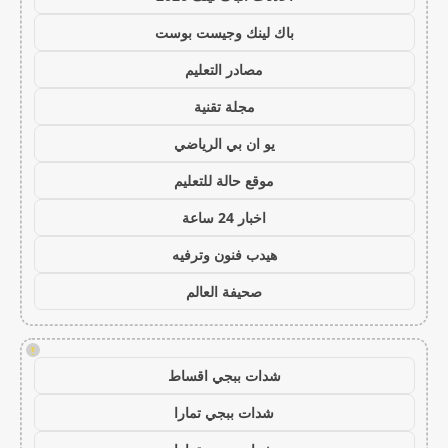
باك لينك وجيست بوست
مصادر التعليم
مجلة تقنية
يو ان بي الرياضي
موقع حالة للتعليم
اخبار 24 ساعة
هيدب فنون وترفيه
صحيفة العالم
!
شدات ببجي اقساط
شدات ببجي تمارا