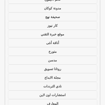
مدونة كوكان
صحيفة نهج
كار نيوز
موقع خبرة التقني
أناقة أنثى
متورخ
مدسن
روتانا تسويق
مجلة الابداع
نادي الترددات
استشارات اون لاين
المعارف