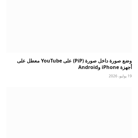
وضع صورة داخل صورة (PiP) على YouTube معطل على
أجهزة iPhone وAndroid
19 يوليو، 2026