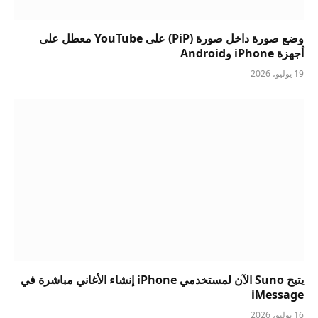
وضع صورة داخل صورة (PiP) على YouTube معطل على
أجهزة iPhone وAndroid
19 يوليو، 2026
يتيح Suno الآن لمستخدمي iPhone إنشاء الأغاني مباشرة في
iMessage
16 يوليو، 2026