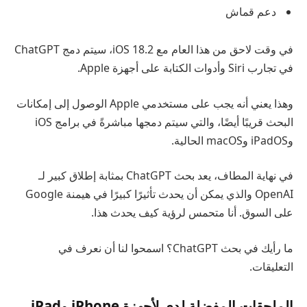
دعم قماش
في وقت لاحق من هذا العام مع iOS 18.2، سيتم دمج ChatGPT
في تجارب Siri وأدوات الكتابة على أجهزة Apple.
وهذا يعني أنه يجب على مستخدمي Apple الوصول إلى إمكانات
البحث قريبًا أيضًا، والتي سيتم دمجها مباشرةً في برامج iOS
وiPadOS وmacOS الحالية.
في نهاية المطاف، يعد بحث ChatGPT بمثابة إطلاق كبير لـ
OpenAI والذي يمكن أن يحدث تأثيرًا كبيرًا في هيمنة Google
على السوق. أنا متحمس لرؤية كيف يحدث هذا.
ما رأيك في بحث ChatGPT؟ اسمحوا لنا أن نعرف في
التعليقات.
الملحقات المفضلة لدي لأجهزة iPhone وiPad