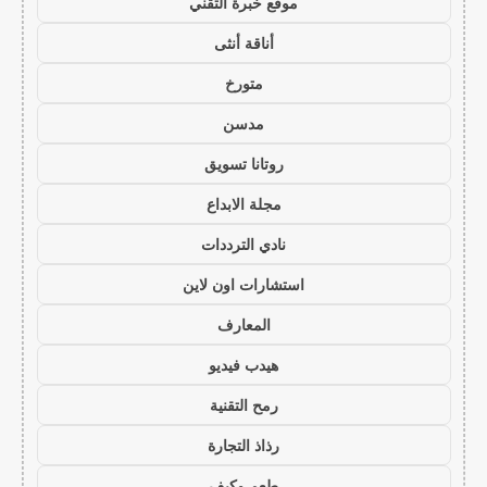
موقع خبرة التقني
أناقة أنثى
متورخ
مدسن
روتانا تسويق
مجلة الابداع
نادي الترددات
استشارات اون لاين
المعارف
هيدب فيديو
رمح التقنية
رذاذ التجارة
طعم وكيف