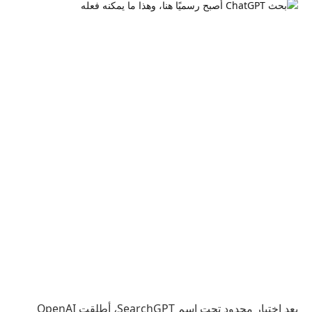
بعد اختبار محدود تحت اسم SearchGPT، أطلقت OpenAI