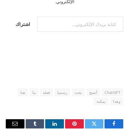
الإلكتروني.
كتابة بريدك الإلكتروني...
اشتراك
ChatGPT
أصبح
بحث
رسميا
فعله
ما
هنا
وهذا
يمكنه
فيسبوك
تويتر
بينتيريست
لينكدإن
Tumblr
البريد