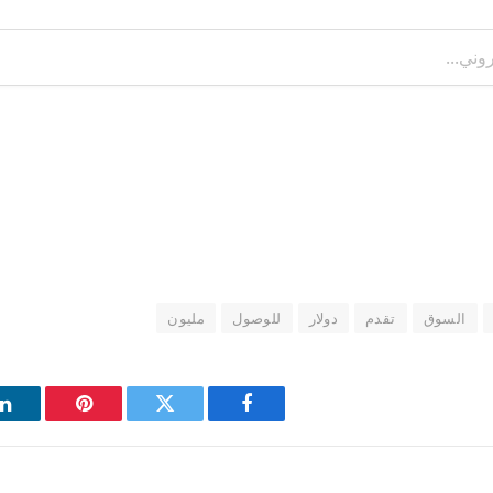
السوق
تقدم
دولار
للوصول
مليون
فيسبوك
تويتر
بينتيريست
ل