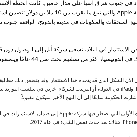
د في جنوب شرق آسيا على مدار عامين. كانت الخطة الاستث
السابقة لشركة Apple والتي تبلغ ما يقرب من 10 ملايين
ع الملحقات والمكونات في مدينة باندونج، الواقعة جنوب ش
مليون مستهلك في إندونيسيا، أكثر من نصفهم
مصانع تجميع iPhone وiPad في الدولة، أو الترتيب لشركاء آخرين في سلسلة التور
ليست هذه هي المرة الأولى التي تضطر فيها شركة Apple إلى ضم