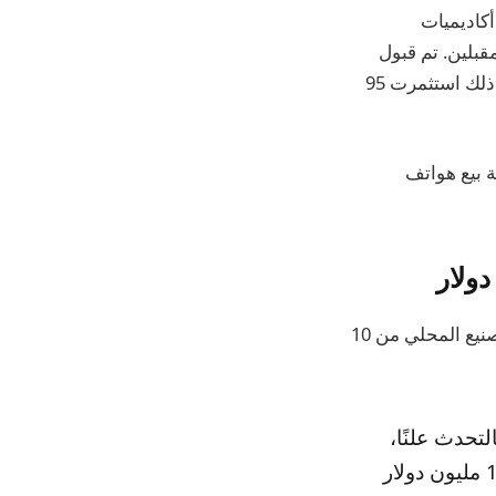
ادل 109 ملايين دولار في أكاديميات
العامين المقبلين. تم قبول
ذلك، لكن الحكومة قالت إن شركة Apple فشلت في تحقيق إنفاق المطورين، وبدلاً من ذلك استثمرت 95
ا حظرت الحكومة بيع هواتف
تفيد التقارير بأن شركة Apple عرضت الآن زيادة استثماراتها المخططة في التصنيع المحلي من 10
تحدث علنًا،
إن الاقتراح سيشهد استثمار شركة آبل، ومقرها كوبرتينو، ما يقرب من 100 مليون دولار