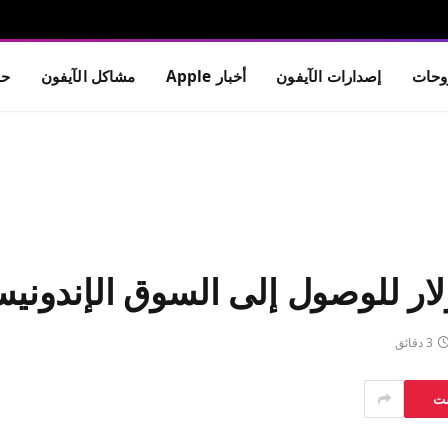
حات
إصدارات الآيفون
أخبار Apple
مشاكل الآيفون
حم
3 دقائق
ست