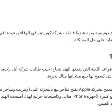
ندونيسية بقوة عندما فشلت شركة كوبرتينو في الوفاء بوعودها في ال
غاية على حل المشكلة…
 قواعد اللعبة التي نفذتها الهند بنجاح: حيث طالبت شركة أبل بإحضا
حتى يُسمح لها ببيع منتجاتها هناك بحرية.
وفي حالة الهند، لم يُسمح لشركة Apple بفتح متاجر بيع بالتجزئة على الإنترن
أنشأت عمليات تجميع كبيرة لأجهزة iPhone هناك. وكاستجابة جزئية لهذا، أ
 الصين.