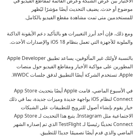
الاختيار بين عرض الشبكة وعرض القائمة لمقاطع الفيديو في
موضوع أو حدث. يضيف التحديث أيضًا مؤشرًا ليُظهر
للمستخدمين متى تمت مشاهدة مقطع الفيديو بالكامل.
ومع ذلك، فإن أحد أبرز التغييرات هو بالتأكيد دعم الأيقونة الداكنة
والملونة للأجهزة التي تعمل بنظام iOS 18 والإصدارات الأحدث.
بالنسبة لأولئك غير المألوفين، يساعد تطبيق Apple Developer
المطورين على مواكبة الأخبار ومقاطع الفيديو حول منصات
Apple. تستخدم الشركة أيضًا التطبيق لدفق جلسات WWDC.
في الأسبوع الماضي، قامت Apple أيضًا بتحديث App Store
Connect لنظام iOS بواجهة جديدة وميزات جديدة، بما في ذلك
خيار يقوم بإنشاء أصول للترويج للتطبيقات على الشبكات
الاجتماعية مثل Instagram. يتبع هذا التحديث لـ App Store
Connect تحديثًا رئيسيًا لـ TestFlight الذي تم إصداره الشهر
الماضي والذي قدم أيضًا تصميمًا جديدًا للتطبيق.