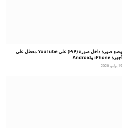
وضع صورة داخل صورة (PiP) على YouTube معطل على
أجهزة iPhone وAndroid
19 يوليو، 2026