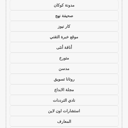
مدونة كوكان
صحيفة نهج
كار نيوز
موقع خبرة التقني
أناقة أنثى
متورخ
مدسن
روتانا تسويق
مجلة الابداع
نادي الترددات
استشارات اون لاين
المعارف