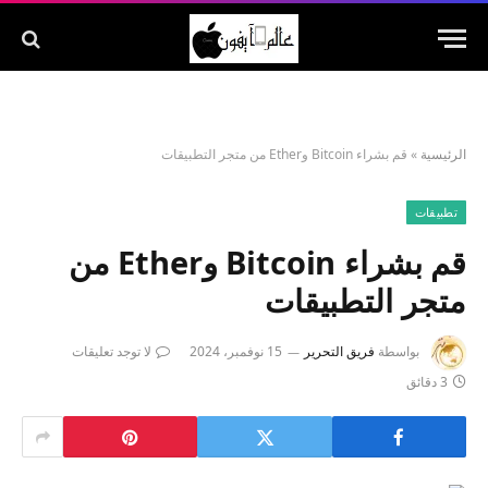
الرئيسية
»
قم بشراء Bitcoin وEther من متجر التطبيقات
تطبيقات
قم بشراء Bitcoin وEther من
متجر التطبيقات
بواسطة
فريق التحرير
15 نوفمبر، 2024
لا توجد تعليقات
3 دقائق