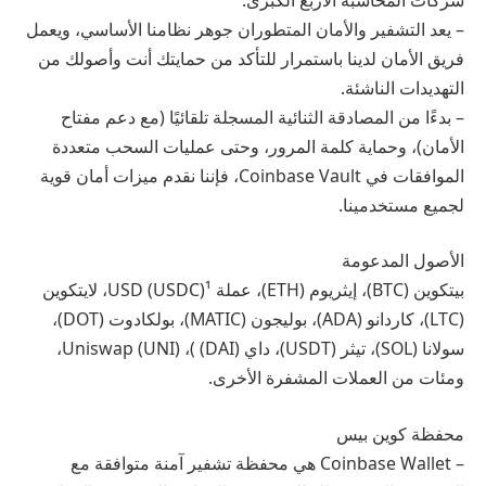
– يعد التشفير والأمان المتطوران جوهر نظامنا الأساسي، ويعمل
فريق الأمان لدينا باستمرار للتأكد من حمايتك أنت وأصولك من
التهديدات الناشئة.
– بدءًا من المصادقة الثنائية المسجلة تلقائيًا (مع دعم مفتاح
الأمان)، وحماية كلمة المرور، وحتى عمليات السحب متعددة
الموافقات في Coinbase Vault، فإننا نقدم ميزات أمان قوية
لجميع مستخدمينا.
الأصول المدعومة
بيتكوين (BTC)، إيثريوم (ETH)، عملة USD (USDC)¹، لايتكوين
(LTC)، كاردانو (ADA)، بوليجون (MATIC)، بولكادوت (DOT)،
سولانا (SOL)، تيثر (USDT)، داي (DAI) )، Uniswap (UNI)،
ومئات من العملات المشفرة الأخرى.
محفظة كوين بيس
– Coinbase Wallet هي محفظة تشفير آمنة متوافقة مع