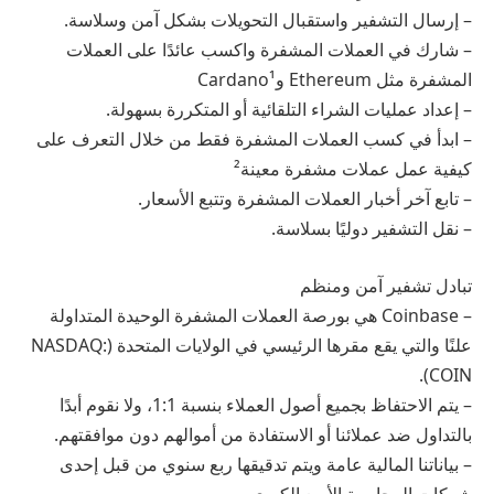
– إرسال التشفير واستقبال التحويلات بشكل آمن وسلاسة.
– شارك في العملات المشفرة واكسب عائدًا على العملات
المشفرة مثل Ethereum وCardano¹
– إعداد عمليات الشراء التلقائية أو المتكررة بسهولة.
– ابدأ في كسب العملات المشفرة فقط من خلال التعرف على
كيفية عمل عملات مشفرة معينة²
– تابع آخر أخبار العملات المشفرة وتتبع الأسعار.
– نقل التشفير دوليًا بسلاسة.
تبادل تشفير آمن ومنظم
– Coinbase هي بورصة العملات المشفرة الوحيدة المتداولة
علنًا والتي يقع مقرها الرئيسي في الولايات المتحدة (NASDAQ:
COIN).
– يتم الاحتفاظ بجميع أصول العملاء بنسبة 1:1، ولا نقوم أبدًا
بالتداول ضد عملائنا أو الاستفادة من أموالهم دون موافقتهم.
– بياناتنا المالية عامة ويتم تدقيقها ربع سنوي من قبل إحدى
شركات المحاسبة الأربع الكبرى.