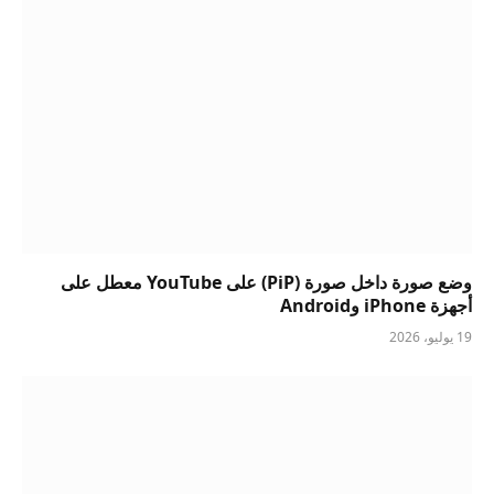
وضع صورة داخل صورة (PiP) على YouTube معطل على
أجهزة iPhone وAndroid
19 يوليو، 2026