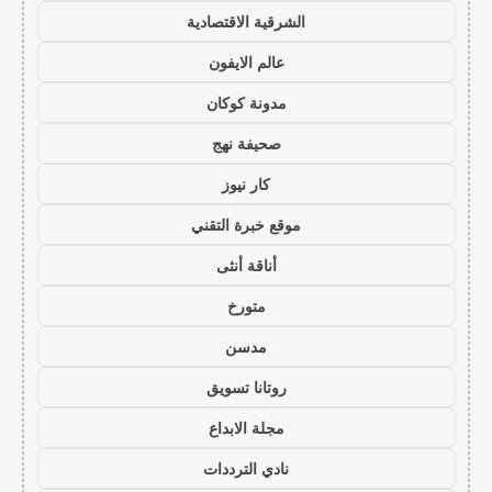
الشرقية الاقتصادية
عالم الايفون
مدونة كوكان
صحيفة نهج
كار نيوز
موقع خبرة التقني
أناقة أنثى
متورخ
مدسن
روتانا تسويق
مجلة الابداع
نادي الترددات