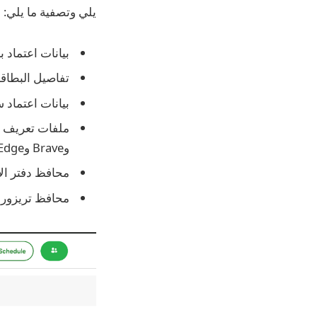
يلي وتصفية ما يلي:
بيانات اعتماد ب
تفاصيل البطاق
بيانات اعتماد 
وBrave وEdge وArc. لم يتم إدراج سفاري.
محافظ دفتر الأ
محافظ تريزور