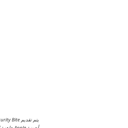
يتم تقديم 9to5Mac Security Bite لك حصريًا من خلال
أجهزة le