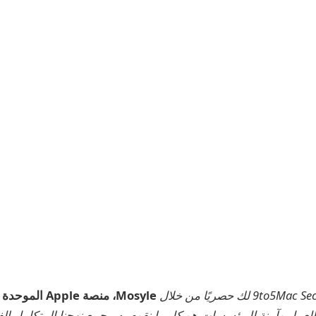
Mosyle، منصة Apple الموحدة الوحيدة
App جاهزة للعمل وآمنة للمؤسسات هو كل ما نقوم به. يجمع نهجنا المتكامل ال