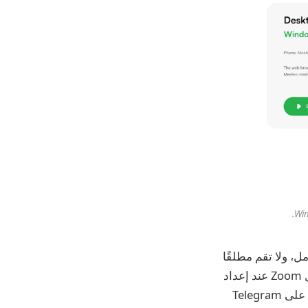
مل، ولا تقم مطلقًا
بتخزين بيانات اعتماد التشفير في المتصفحات، واستخدم تطبيقات الفيديو الموثوقة مثل Zoom عند إعداد
الاجتماعات. يجب على المرء دائمًا توخي الحذر عند التواصل معه بشأن الفرص التجارية على Telegram