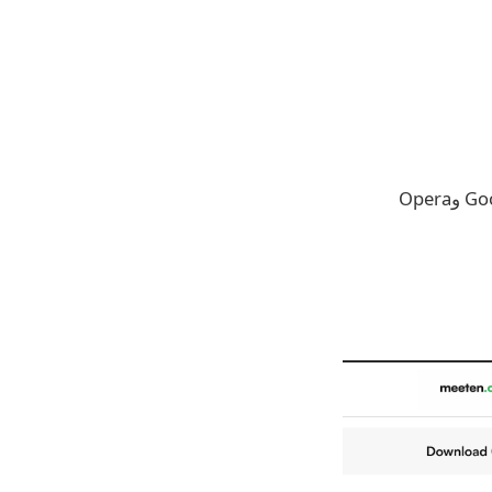
ملفات تعريف الارتباط للمتصفح وبيانات اعتماد الملء التلقائي من Google Chrome وOpera