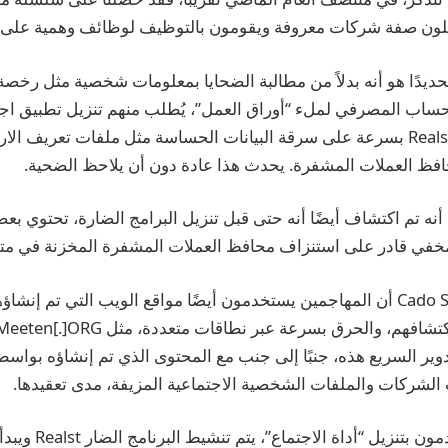
لون صفة شركات معروفة ويقومون بالتوظيف لوظائف وهمية على LinkedIn.
تحديدًا هو أنه بدلاً من مطالبة الضحايا بمعلومات شخصية مثل رخصة 
لحساب المصرفي لملء “أوراق العمل”، يُطلب منهم تنزيل تطبيق اجت
بمجرد تثبيته، يعمل Realst بسرعة على سرقة البيانات الحساسة مثل ملفات تعريف
حافظ العملات المشفرة. يحدث هذا عادة دون أن يلاحظ الضحية.
 أنه تم اكتشاف أيضًا أنه حتى قبل تنزيل البرامج الضارة، تحتوي بع
خفي قادر على استنزاف محافظ العملات المشفرة المخزنة في مت
تقول شركة Cado Security أن المهاجمين يستخدمون أيضًا مواقع الويب التي تم إ
دوير السريع هذه، جنبًا إلى جنب مع المحتوى الذي تم إنشاؤه بواسط
الشركات والملفات الشخصية الاجتماعية المزيفة، مدى تعقيدها.
عندما يقوم المستخدمون ب