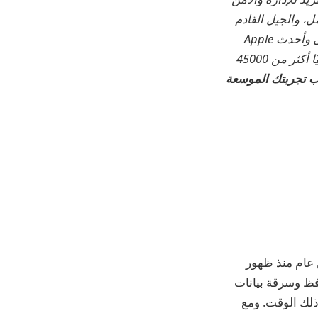
لمؤتمت بالكامل، والجيل القادم
من EDR، وZero Trust المدعومة بالذكاء الاصطناعي، وإدارة الامتيازات الحصرية مع أقوى وأحدث Apple
MDM في السوق. والنتيجة هي منصة Apple الموحدة المؤتمتة بالكامل والتي تثق بها حاليًا أكثر من 45000
 تجربتك الموسعة
تصيب أجهزة Mac. لقد مر أكثر من عام منذ ظهور
فظ وسرقة بيانات
ذلك الوقت. ومع