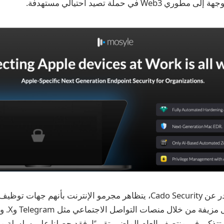
Web في حملة تصيد احتيالي مستهدفة.
في تقرير حديث صادر عن Cado Security، يتظاهر مجرمو الإنترنت بأنهم ج
الضحايا بعرو
نت تتذكر، في منتصف العام الماضي تقريبًا، فقد حصلنا على سلسلة من