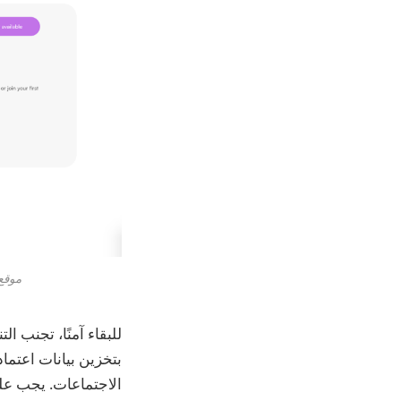
موقع ويب ضا
للبقاء آمنًا، تجنب ا