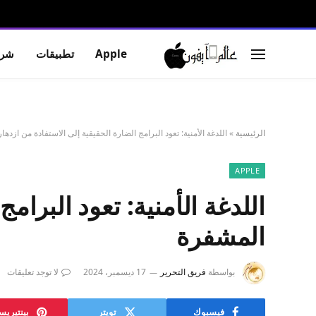
Apple
تطبيقات
شرو
الرئيسية
»
اللدغة الأمنية: تعود البرامج الضارة الحقيقية إلى الاستفادة من ازده
APPLE
اللدغة الأمنية: تعود البرام
المشفرة
بواسطة
فريق التحرير
17 ديسمبر، 2024
لا توجد تعليقات
فيسبوك
تويتر
بينتيري