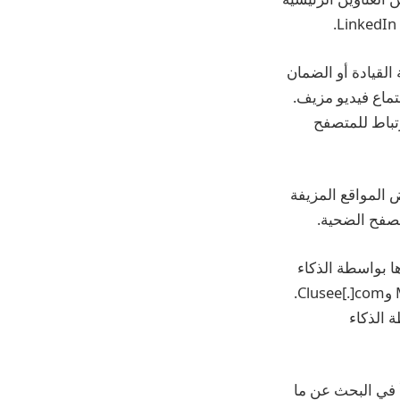
القيادة أو الضمان
ماع فيديو مزيف.
 الارتباط للمتصفح
ض المواقع المزيفة
صفح الضحية.
نشاؤها بواسطة الذكاء
الاصطناعي لتجنب اكتشافهم، والحرق بسرعة عبر نطاقات متعددة، مثل Meeten[.]ORG وClusee[.]com.
ة الذكاء
تنزيل “أداة الاجتماع”، يتم تنشيط البرنامج الضار Realst ويبدأ في البحث عن ما