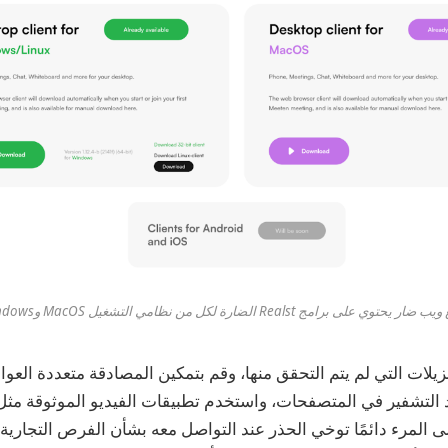
ر يحتوي على برامج Realst الضارة لكل من نظامي التشغيل MacOS وWindows.
لتنزيلات التي لم يتم التحقق منها، وقم بتمكين المصادقة متعددة العوا