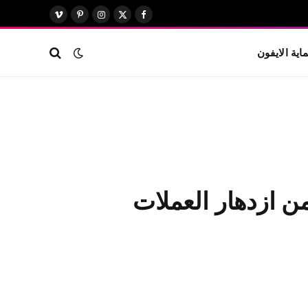
X
فيسبوك
الانستغرام
بينتيريست
فيميو
(Twitter)
اية الايفون
من ازدهار العملات