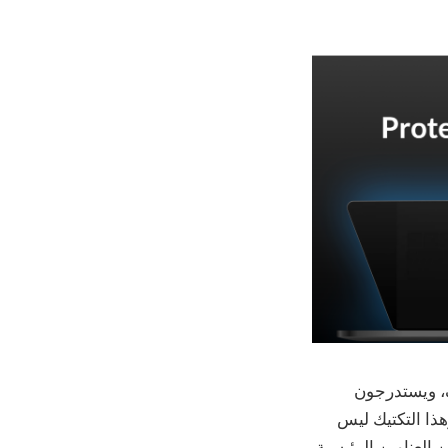
هات توظيف، ويستدرجون
ض عمل مزيفة من خلال منصات التواصل الاجتماعي مثل Telegram وX. وهذا التكتيك ليس
 العناوين الرئيسية