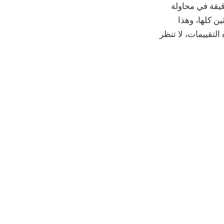
على اشتراك وهو سهل الاستخدام للغاية. لقد أمضيت ما بين 20 إلى 30 دقيقة في محاولة
لاثين كلها، وهذا
طلاع على هذه التقييمات، لا تنظر