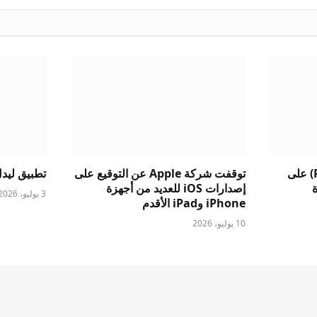
وضع صورة داخل صورة (PiP) على
توقفت شركة Apple عن التوقيع على
تطبيق ليد
ة
إصدارات iOS للعديد من أجهزة
3 يوليو، 2026
iPhone وiPad الأقدم
10 يوليو، 2026