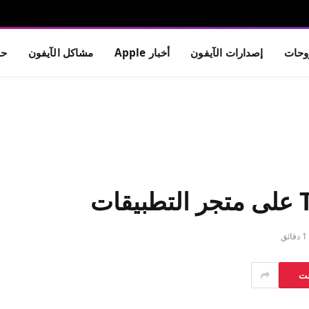
حات
إصدارات الآيفون
أخبار Apple
مشاكل الآيفون
حم
1 دقائق
ست