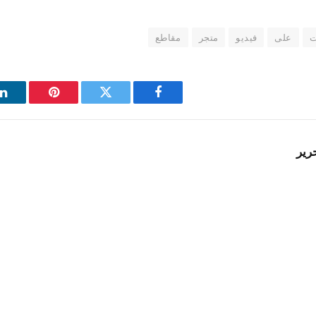
ت
على
فيديو
متجر
مقاطع
فيسبوك
تويتر
بينتيريست
ل
رير