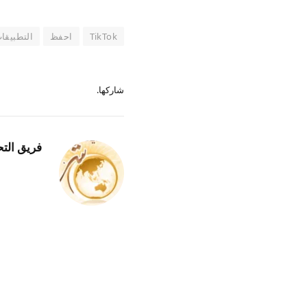
TikTok
احفظ
التطبيقا
شاركها.
فريق التح