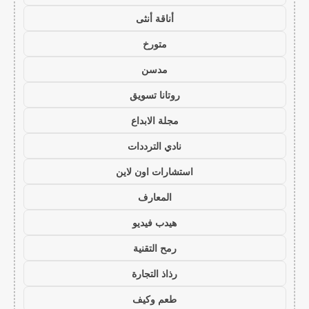
أناقة أنثى
متورخ
مدسن
روتانا تسويق
مجلة الابداع
نادي الترددات
استشارات اون لاين
المعارف
هيدب فيديو
رمح التقنية
رذاذ التجارة
طعم وكيف