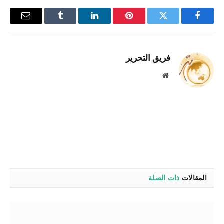
فيسبوك
تويتر
بينتيريست
لينكدإن
Tumblr
البريد
الإلكترو
فريق التحرير
موقع
الويب
المقالات
ذات الصلة