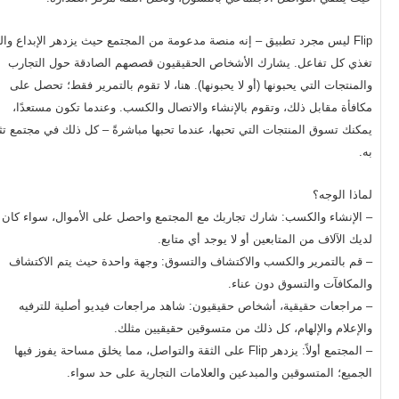
Flip ليس مجرد تطبيق – إنه منصة مدعومة من المجتمع حيث يزدهر الإبداع وال
تغذي كل تفاعل. يشارك الأشخاص الحقيقيون قصصهم الصادقة حول التجارب
والمنتجات التي يحبونها (أو لا يحبونها). هنا، لا تقوم بالتمرير فقط؛ تحصل على
مكافأة مقابل ذلك، وتقوم بالإنشاء والاتصال والكسب. وعندما تكون مستعدًا،
يمكنك تسوق المنتجات التي تحبها، عندما تحبها مباشرةً – كل ذلك في مجتمع ت
به.
لماذا الوجه؟
– الإنشاء والكسب: شارك تجاربك مع المجتمع واحصل على الأموال، سواء كان
لديك الآلاف من المتابعين أو لا يوجد أي متابع.
– قم بالتمرير والكسب والاكتشاف والتسوق: وجهة واحدة حيث يتم الاكتشاف
والمكافآت والتسوق دون عناء.
– مراجعات حقيقية، أشخاص حقيقيون: شاهد مراجعات فيديو أصلية للترفيه
والإعلام والإلهام، كل ذلك من متسوقين حقيقيين مثلك.
– المجتمع أولاً: يزدهر Flip على الثقة والتواصل، مما يخلق مساحة يفوز فيها
الجميع؛ المتسوقين والمبدعين والعلامات التجارية على حد سواء.