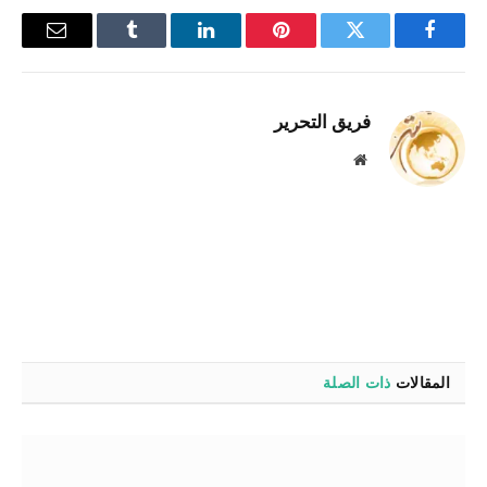
فيسبوك
تويتر
بينتيريست
لينكدإن
Tumblr
البريد
الإلكترو
فريق التحرير
موقع
الويب
المقالات
ذات الصلة