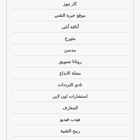
كار نيوز
موقع خبرة التقني
أناقة أنثى
متورخ
مدسن
روتانا تسويق
مجلة الابداع
نادي الترددات
استشارات اون لاين
المعارف
هيدب فيديو
رمح التقنية